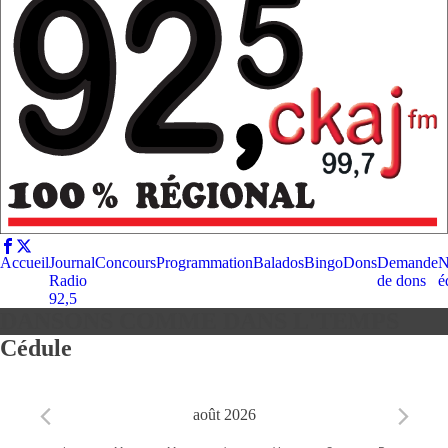
Accueil
Journal
Concours
Programmation
Balados
Bingo
Dons
Demande
N
Radio
de dons
é
92,5
DANSONS COMME DANS L'TEMPS
Cédule
août 2026