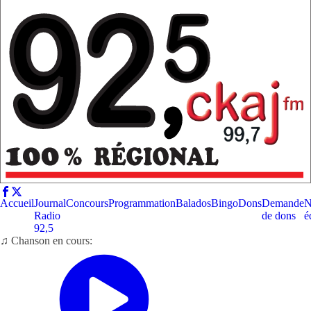
Accueil
Journal
Concours
Programmation
Balados
Bingo
Dons
Demande
N
Radio
de dons
é
92,5
♫ Chanson en cours: