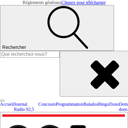
Réglements généraux
Cliquez pour télécharger
Rechercher
Rechercher :
Accueil
Journal
Concours
Programmation
Balados
Bingo
Dons
Dema
Radio 92,5
dons