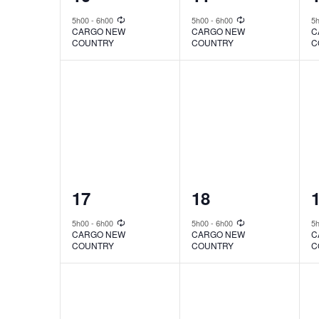
event,
event,
e
5h00
-
6h00
5h00
-
6h00
5
CARGO NEW
CARGO NEW
C
COUNTRY
COUNTRY
C
1
1
17
18
event,
event,
e
5h00
-
6h00
5h00
-
6h00
5
CARGO NEW
CARGO NEW
C
COUNTRY
COUNTRY
C