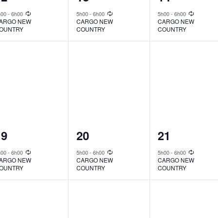
vent,
event,
event,
h00
-
6h00
5h00
-
6h00
5h00
-
6h00
ARGO NEW
CARGO NEW
CARGO NEW
OUNTRY
COUNTRY
COUNTRY
1
1
1
19
20
21
vent,
event,
event,
h00
-
6h00
5h00
-
6h00
5h00
-
6h00
ARGO NEW
CARGO NEW
CARGO NEW
OUNTRY
COUNTRY
COUNTRY