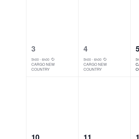
1
1
3
4
event,
event,
e
5h00
-
6h00
5h00
-
6h00
5
CARGO NEW
CARGO NEW
C
COUNTRY
COUNTRY
C
1
1
10
11