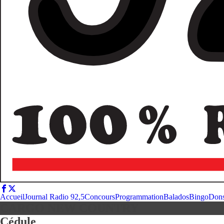
Accueil
Journal Radio 92,5
Concours
Programmation
Balados
Bingo
Don
CARGO NEW COUNTRY
Cédule