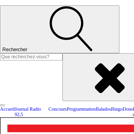
Rechercher
Rechercher :
Accueil
Journal Radio
Concours
Programmation
Balados
Bingo
Dons
92,5