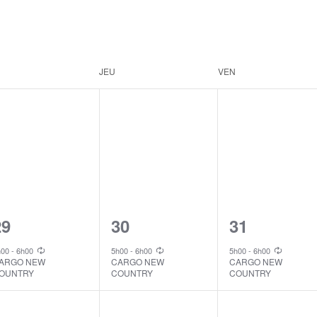
JEU
VEN
1
1
1
29
30
31
vent,
event,
event,
h00
-
6h00
5h00
-
6h00
5h00
-
6h00
ARGO NEW
CARGO NEW
CARGO NEW
OUNTRY
COUNTRY
COUNTRY