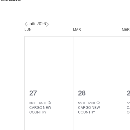
août 2026
Calendar
LUN
MAR
MER
of
Events
1
1
27
28
event,
event,
e
5h00
-
6h00
5h00
-
6h00
5
CARGO NEW
CARGO NEW
C
COUNTRY
COUNTRY
C