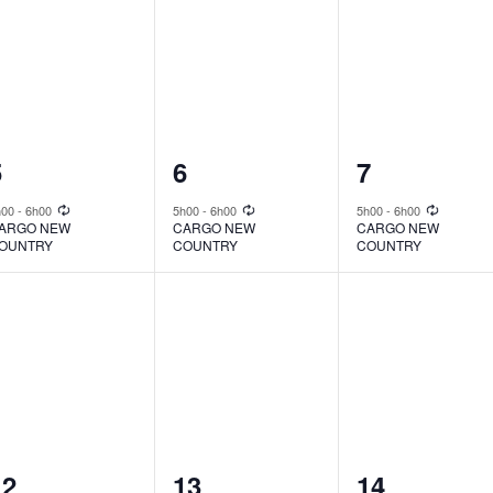
1
1
1
5
6
7
vent,
event,
event,
h00
-
6h00
5h00
-
6h00
5h00
-
6h00
ARGO NEW
CARGO NEW
CARGO NEW
OUNTRY
COUNTRY
COUNTRY
1
1
1
12
13
14