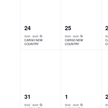
1
1
24
25
event,
event,
e
5h00
-
6h00
5h00
-
6h00
5
CARGO NEW
CARGO NEW
C
COUNTRY
COUNTRY
C
1
1
31
1
event,
event,
e
5h00
-
6h00
5h00
-
6h00
5