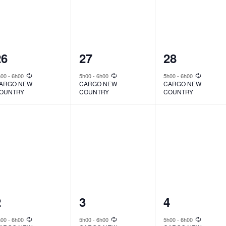
1
1
1
26
27
28
vent,
event,
event,
h00
-
6h00
5h00
-
6h00
5h00
-
6h00
ARGO NEW
CARGO NEW
CARGO NEW
OUNTRY
COUNTRY
COUNTRY
1
1
1
2
3
4
vent,
event,
event,
h00
-
6h00
5h00
-
6h00
5h00
-
6h00