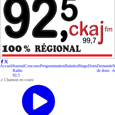
Accueil
Journal
Concours
Programmation
Balados
Bingo
Dons
Demande
N
Radio
de dons
é
92,5
♫ Chanson en cours: