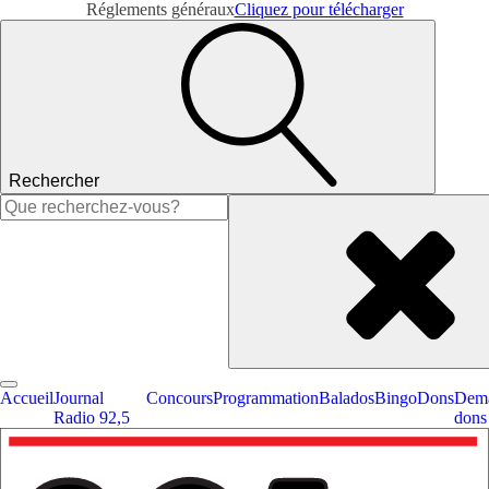
Réglements généraux
Cliquez pour télécharger
Rechercher
Rechercher :
Accueil
Journal
Concours
Programmation
Balados
Bingo
Dons
Dema
Radio 92,5
dons