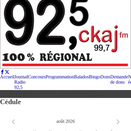
Accueil
Journal
Concours
Programmation
Balados
Bingo
Dons
Demande
N
Radio
de dons
é
92,5
CARGO DE NUIT EN MUSIQUE
Cédule
août 2026