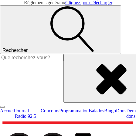
Réglements généraux
Cliquez pour télécharger
Rechercher
Rechercher :
Accueil
Journal
Concours
Programmation
Balados
Bingo
Dons
Dema
Radio 92,5
dons