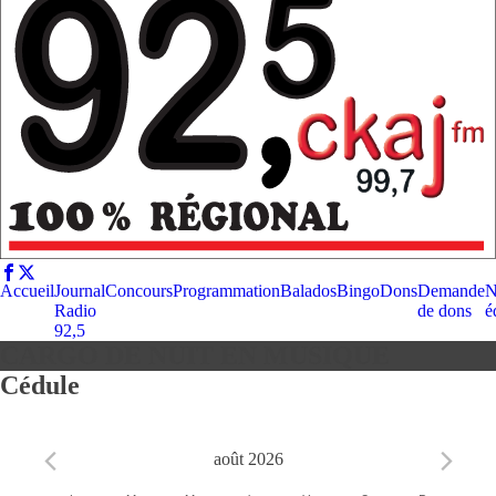
Accueil
Journal
Concours
Programmation
Balados
Bingo
Dons
Demande
N
Radio
de dons
é
92,5
CARGO DE NUIT EN MUSIQUE
Cédule
août 2026