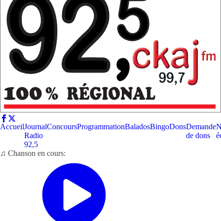
Accueil
Journal
Concours
Programmation
Balados
Bingo
Dons
Demande
N
Radio
de dons
é
92,5
♫ Chanson en cours: