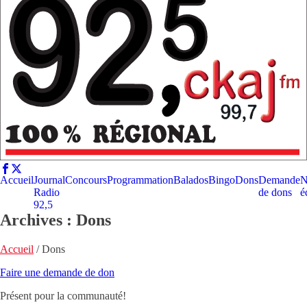
Accueil
Journal
Concours
Programmation
Balados
Bingo
Dons
Demande
N
Radio
de dons
é
92,5
Archives :
Dons
Accueil
/
Dons
Faire une demande de don
Présent pour la communauté!