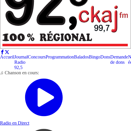
Accueil
Journal
Concours
Programmation
Balados
Bingo
Dons
Demande
N
Radio
de dons
é
92,5
♫ Chanson en cours:
Radio en Direct