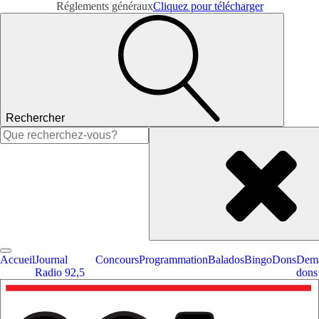
Réglements généraux
Cliquez pour télécharger
Rechercher
Rechercher :
Accueil
Journal
Concours
Programmation
Balados
Bingo
Dons
Dema
Radio 92,5
dons