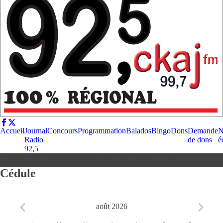
Accueil
Journal
Concours
Programmation
Balados
Bingo
Dons
Demande
N
Radio
de dons
é
92,5
CARGO DE NUIT EN MUSIQUE
Cédule
août 2026