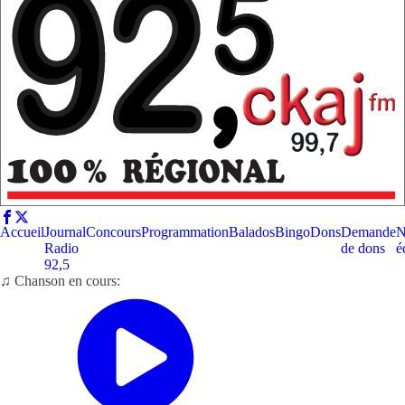
Accueil
Journal
Concours
Programmation
Balados
Bingo
Dons
Demande
N
Radio
de dons
é
92,5
♫ Chanson en cours: