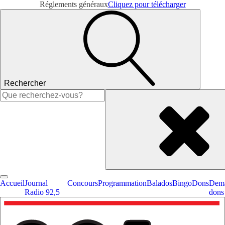
Réglements généraux
Cliquez pour télécharger
Rechercher
Rechercher :
Accueil
Journal
Concours
Programmation
Balados
Bingo
Dons
Dema
Radio 92,5
dons