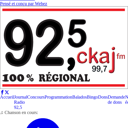
Pensé et conçu par
Webez
Accueil
Journal
Concours
Programmation
Balados
Bingo
Dons
Demande
N
Radio
de dons
é
92,5
♫ Chanson en cours: