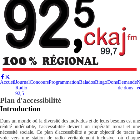
Accueil
Journal
Concours
Programmation
Balados
Bingo
Dons
Demande
N
Radio
de dons
é
92,5
Plan d'accessibilité
Introduction
Dans un monde où la diversité des individus et de leurs besoins est une
réalité indéniable, l'accessibilité devient un impératif moral et une
nécessité sociale. Ce plan d'accessibilité a pour objectif de tracer la
voie vers une station de radio véritablement inclusive, où chaque