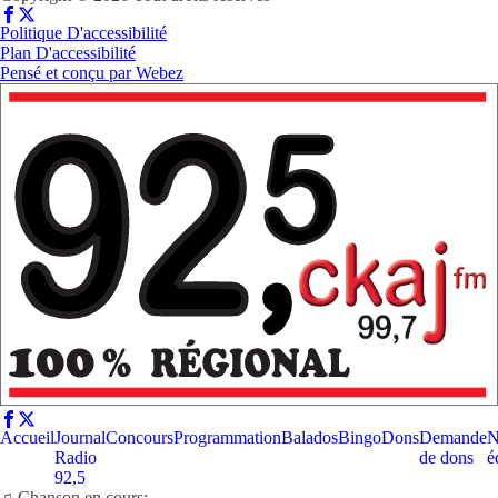
Politique D'accessibilité
Plan D'accessibilité
Pensé et conçu par
Webez
Accueil
Journal
Concours
Programmation
Balados
Bingo
Dons
Demande
N
Radio
de dons
é
92,5
♫ Chanson en cours: