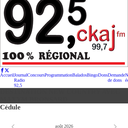
Accueil
Journal
Concours
Programmation
Balados
Bingo
Dons
Demande
N
Radio
de dons
é
92,5
DESTINATION NEW COUNTRY AVEC
MAXYM BRONSARD
Cédule
août 2026