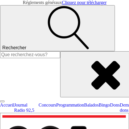
Réglements généraux
Cliquez pour télécharger
Rechercher
Rechercher :
Accueil
Journal
Concours
Programmation
Balados
Bingo
Dons
Dema
Radio 92,5
dons