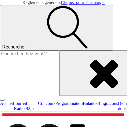
Réglements généraux
Cliquez pour télécharger
Rechercher
Rechercher :
Accueil
Journal
Concours
Programmation
Balados
Bingo
Dons
Dema
Radio 92,5
dons