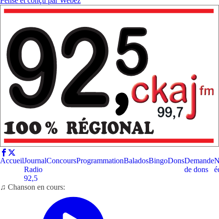
Pensé et conçu par
Webez
Accueil
Journal
Concours
Programmation
Balados
Bingo
Dons
Demande
N
Radio
de dons
é
92,5
♫ Chanson en cours: