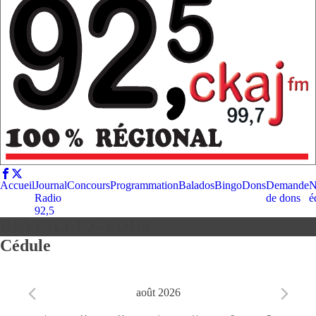
Accueil
Journal
Concours
Programmation
Balados
Bingo
Dons
Demande
N
Radio
de dons
é
92,5
RÉVEILLEZ-VOUS
Cédule
août 2026