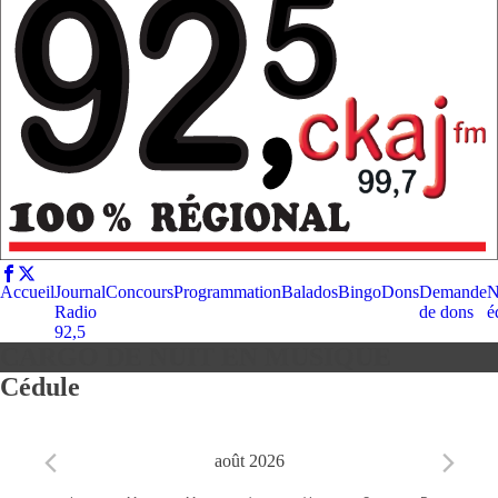
Accueil
Journal
Concours
Programmation
Balados
Bingo
Dons
Demande
N
Radio
de dons
é
92,5
CARGO DE NUIT EN MUSIQUE
Cédule
août 2026