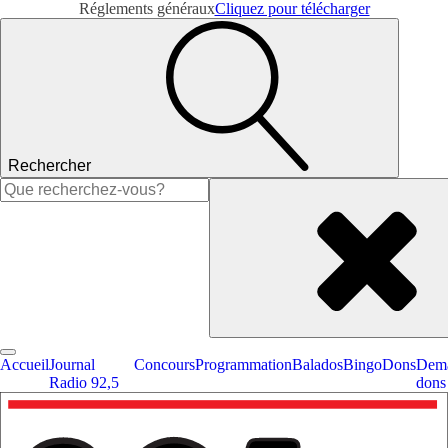
Réglements généraux
Cliquez pour télécharger
Rechercher
Rechercher :
Accueil
Journal
Concours
Programmation
Balados
Bingo
Dons
Dema
Radio 92,5
dons