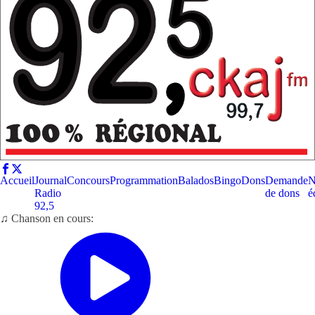
Accueil
Journal
Concours
Programmation
Balados
Bingo
Dons
Demande
N
Radio
de dons
é
92,5
♫ Chanson en cours: