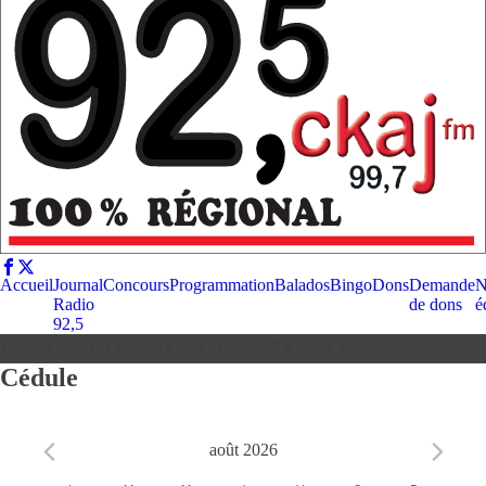
Accueil
Journal
Concours
Programmation
Balados
Bingo
Dons
Demande
N
Radio
de dons
é
92,5
CARGO DE NUIT EN MUSIQUE
Cédule
août 2026