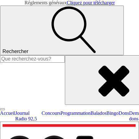
Réglements généraux
Cliquez pour télécharger
Rechercher
Rechercher :
Accueil
Journal
Concours
Programmation
Balados
Bingo
Dons
Dema
Radio 92,5
dons