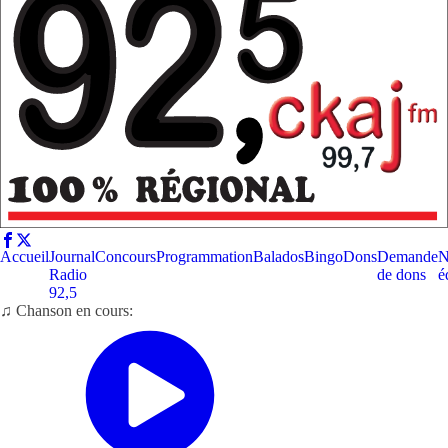
Accueil
Journal
Concours
Programmation
Balados
Bingo
Dons
Demande
N
Radio
de dons
é
92,5
♫ Chanson en cours: