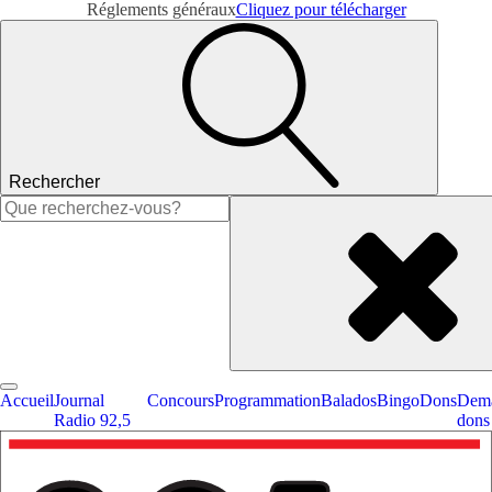
Réglements généraux
Cliquez pour télécharger
Rechercher
Rechercher :
Accueil
Journal
Concours
Programmation
Balados
Bingo
Dons
Dema
Radio 92,5
dons