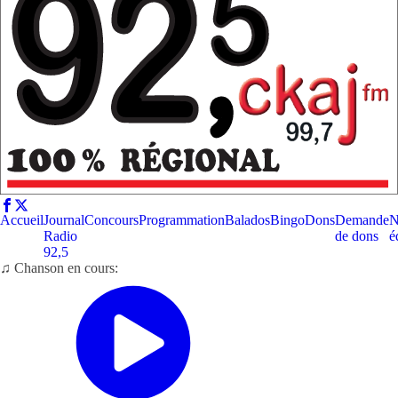
Accueil
Journal
Concours
Programmation
Balados
Bingo
Dons
Demande
N
Radio
de dons
é
92,5
♫ Chanson en cours: