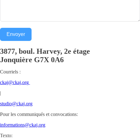
Envoyer
3877, boul. Harvey, 2e étage
Jonquière
G7X 0A6
Courriels :
ckaj@ckaj.org
|
studio@ckaj.org
Pour les communiqués et convocations:
informations@ckaj.org
Texto: