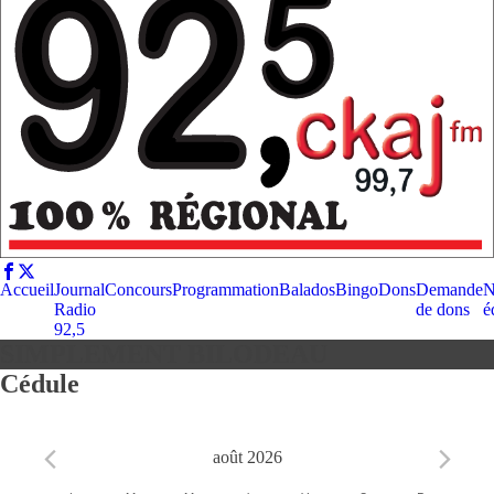
Accueil
Journal
Concours
Programmation
Balados
Bingo
Dons
Demande
N
Radio
de dons
é
92,5
SIMPLEMENT BILODEAU
Cédule
août 2026