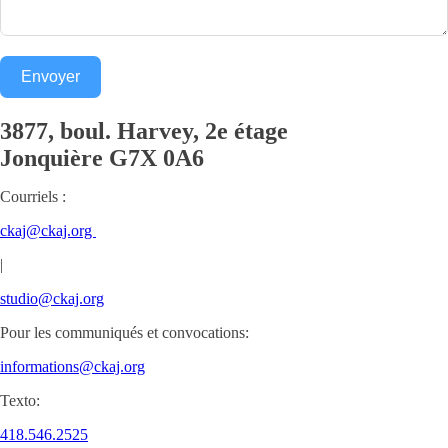
Envoyer
3877, boul. Harvey, 2e étage
Jonquière
G7X 0A6
Courriels :
ckaj@ckaj.org
|
studio@ckaj.org
Pour les communiqués et convocations:
informations@ckaj.org
Texto:
418.546.2525