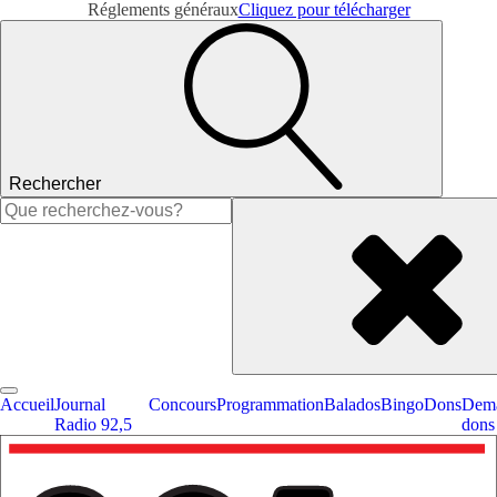
Réglements généraux
Cliquez pour télécharger
Rechercher
Rechercher :
Accueil
Journal
Concours
Programmation
Balados
Bingo
Dons
Dema
Radio 92,5
dons