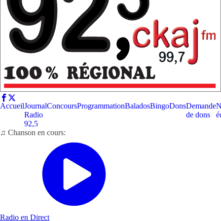
Accueil
Journal
Concours
Programmation
Balados
Bingo
Dons
Demande
N
Radio
de dons
é
92,5
♫ Chanson en cours:
Radio en Direct