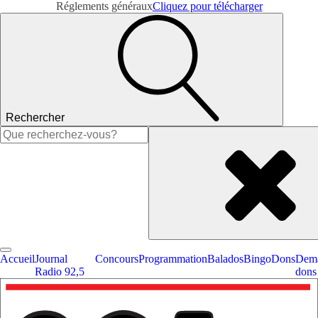
Réglements généraux
Cliquez pour télécharger
Rechercher
Rechercher :
Accueil
Journal
Concours
Programmation
Balados
Bingo
Dons
Dema
Radio 92,5
dons