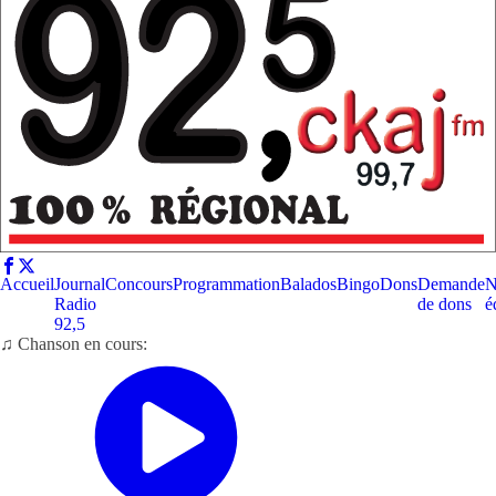
Accueil
Journal
Concours
Programmation
Balados
Bingo
Dons
Demande
N
Radio
de dons
é
92,5
♫ Chanson en cours: