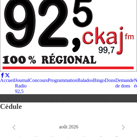
Accueil
Journal
Concours
Programmation
Balados
Bingo
Dons
Demande
N
Radio
de dons
é
92,5
CARGO DE NUIT EN MUSIQUE
Cédule
août 2026