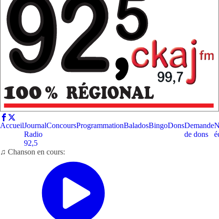
Accueil
Journal
Concours
Programmation
Balados
Bingo
Dons
Demande
N
Radio
de dons
é
92,5
♫ Chanson en cours: