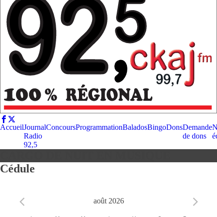
Accueil
Journal
Concours
Programmation
Balados
Bingo
Dons
Demande
N
Radio
de dons
é
92,5
CARGO DE NUIT EN MUSIQUE
Cédule
août 2026