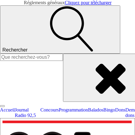
Réglements généraux
Cliquez pour télécharger
Rechercher
Rechercher :
Accueil
Journal
Concours
Programmation
Balados
Bingo
Dons
Dema
Radio 92,5
dons