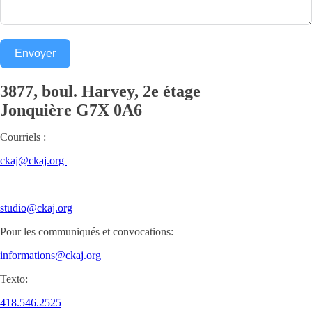
Envoyer
3877, boul. Harvey, 2e étage
Jonquière
G7X 0A6
Courriels :
ckaj@ckaj.org
|
studio@ckaj.org
Pour les communiqués et convocations:
informations@ckaj.org
Texto:
418.546.2525