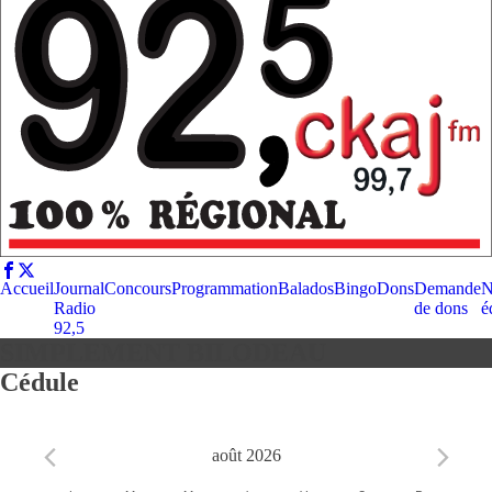
Accueil
Journal
Concours
Programmation
Balados
Bingo
Dons
Demande
N
Radio
de dons
é
92,5
SIMPLEMENT BILODEAU
Cédule
août 2026