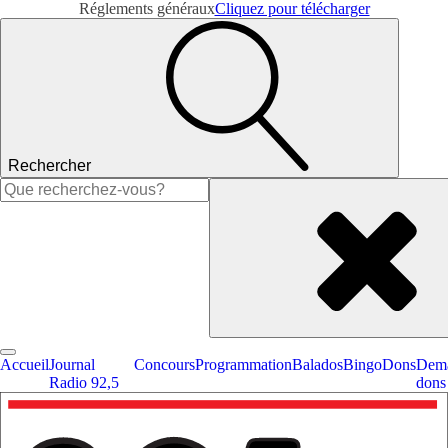
Réglements généraux
Cliquez pour télécharger
Rechercher
Rechercher :
Accueil
Journal
Concours
Programmation
Balados
Bingo
Dons
Dema
Radio 92,5
dons