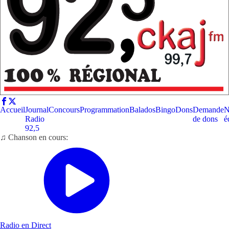
Accueil
Journal
Concours
Programmation
Balados
Bingo
Dons
Demande
N
Radio
de dons
é
92,5
♫ Chanson en cours:
Radio en Direct