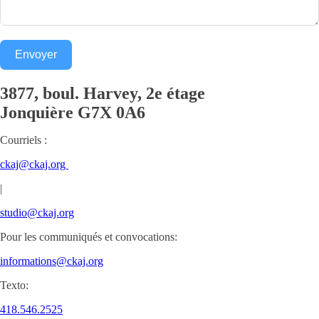
Envoyer
3877, boul. Harvey, 2e étage
Jonquière
G7X 0A6
Courriels :
ckaj@ckaj.org
|
studio@ckaj.org
Pour les communiqués et convocations:
informations@ckaj.org
Texto:
418.546.2525