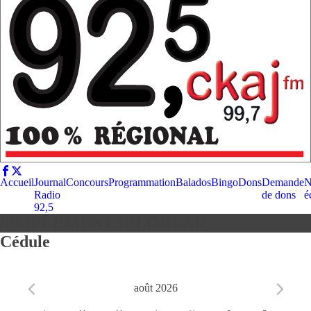
Accueil
Journal
Concours
Programmation
Balados
Bingo
Dons
Demande
N
Radio
de dons
é
92,5
SIMPLEMENT BILODEAU
Cédule
août 2026