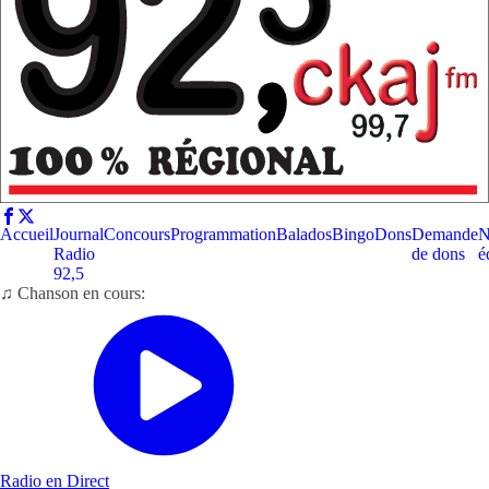
Accueil
Journal
Concours
Programmation
Balados
Bingo
Dons
Demande
N
Radio
de dons
é
92,5
♫ Chanson en cours:
Radio en Direct