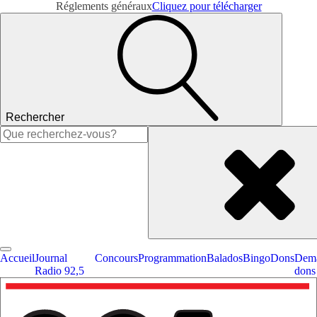
Réglements généraux
Cliquez pour télécharger
Rechercher
Rechercher :
Accueil
Journal
Concours
Programmation
Balados
Bingo
Dons
Dema
Radio 92,5
dons