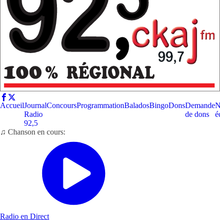
Accueil
Journal
Concours
Programmation
Balados
Bingo
Dons
Demande
N
Radio
de dons
é
92,5
♫ Chanson en cours:
Radio en Direct