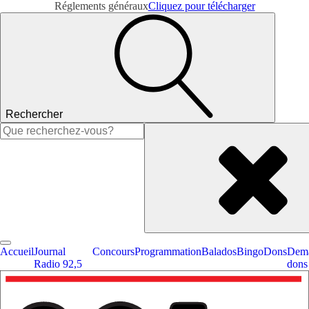
Réglements généraux
Cliquez pour télécharger
Rechercher
Rechercher :
Accueil
Journal
Concours
Programmation
Balados
Bingo
Dons
Dema
Radio 92,5
dons