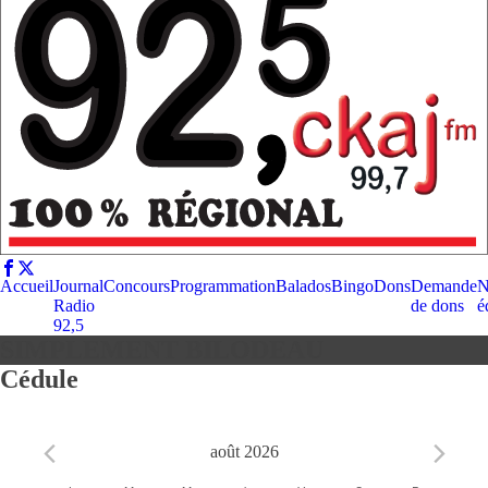
Accueil
Journal
Concours
Programmation
Balados
Bingo
Dons
Demande
N
Radio
de dons
é
92,5
SIMPLEMENT BILODEAU
Cédule
août 2026