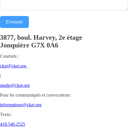
Envoyer
3877, boul. Harvey, 2e étage
Jonquière
G7X 0A6
Courriels :
ckaj@ckaj.org
|
studio@ckaj.org
Pour les communiqués et convocations:
informations@ckaj.org
Texto:
418.546.2525