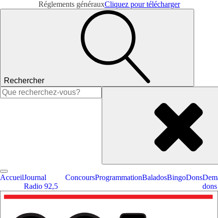
Réglements généraux
Cliquez pour télécharger
Rechercher
Rechercher :
Accueil
Journal
Concours
Programmation
Balados
Bingo
Dons
Dema
Radio 92,5
dons