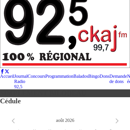
Accueil
Journal
Concours
Programmation
Balados
Bingo
Dons
Demande
N
Radio
de dons
é
92,5
SIMPLEMENT BILODEAU
Cédule
août 2026