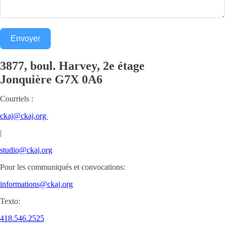
Envoyer
3877, boul. Harvey, 2e étage
Jonquière
G7X 0A6
Courriels :
ckaj@ckaj.org
|
studio@ckaj.org
Pour les communiqués et convocations:
informations@ckaj.org
Texto:
418.546.2525