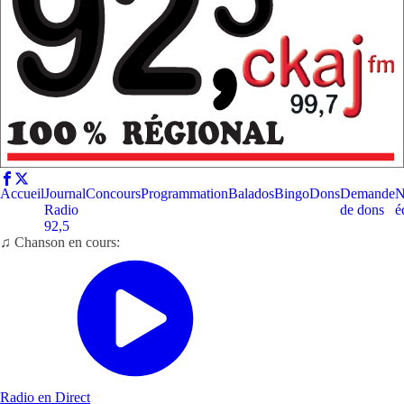
Accueil
Journal
Concours
Programmation
Balados
Bingo
Dons
Demande
N
Radio
de dons
é
92,5
♫ Chanson en cours:
Radio en Direct