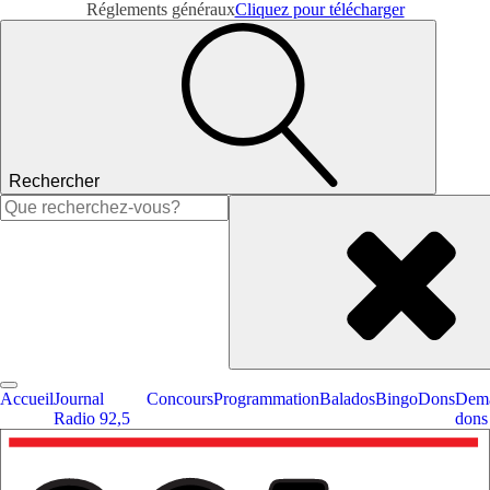
Réglements généraux
Cliquez pour télécharger
Rechercher
Rechercher :
Accueil
Journal
Concours
Programmation
Balados
Bingo
Dons
Dema
Radio 92,5
dons