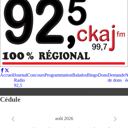
Accueil
Journal
Concours
Programmation
Balados
Bingo
Dons
Demande
N
Radio
de dons
é
92,5
SIMPLEMENT BILODEAU
Cédule
août 2026