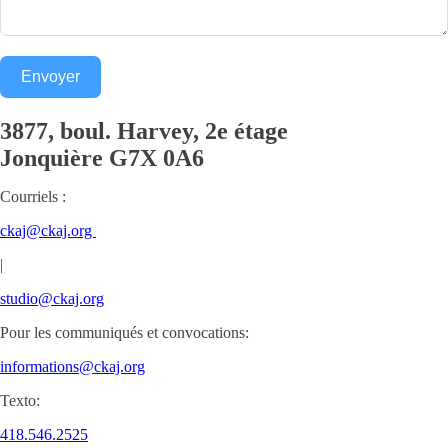
Envoyer
3877, boul. Harvey, 2e étage
Jonquière
G7X 0A6
Courriels :
ckaj@ckaj.org
|
studio@ckaj.org
Pour les communiqués et convocations:
informations@ckaj.org
Texto:
418.546.2525