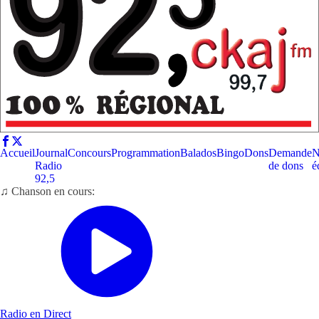
Accueil
Journal
Concours
Programmation
Balados
Bingo
Dons
Demande
N
Radio
de dons
é
92,5
♫ Chanson en cours:
Radio en Direct