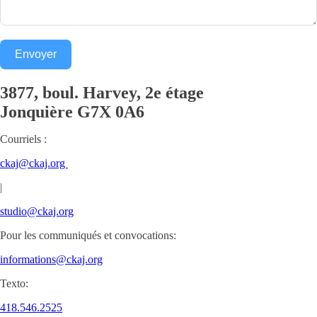
Envoyer
3877, boul. Harvey, 2e étage
Jonquière
G7X 0A6
Courriels :
ckaj@ckaj.org
|
studio@ckaj.org
Pour les communiqués et convocations:
informations@ckaj.org
Texto:
418.546.2525