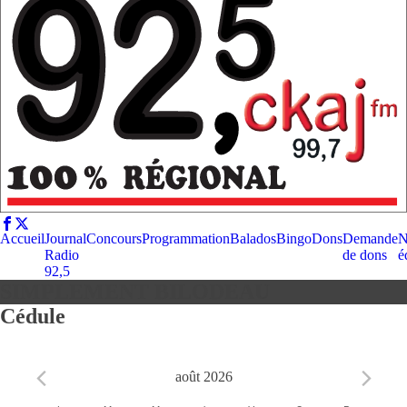
Accueil
Journal
Concours
Programmation
Balados
Bingo
Dons
Demande
N
Radio
de dons
é
92,5
SIMPLEMENT BILODEAU
Cédule
août 2026