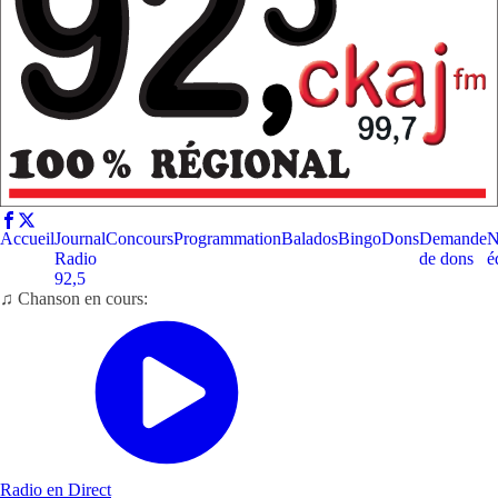
Accueil
Journal
Concours
Programmation
Balados
Bingo
Dons
Demande
N
Radio
de dons
é
92,5
♫ Chanson en cours:
Radio en Direct