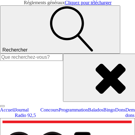
Réglements généraux
Cliquez pour télécharger
Rechercher
Rechercher :
Accueil
Journal
Concours
Programmation
Balados
Bingo
Dons
Dema
Radio 92,5
dons