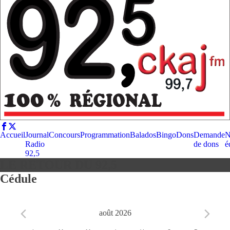
Accueil
Journal
Concours
Programmation
Balados
Bingo
Dons
Demande
N
Radio
de dons
é
92,5
LE RETOUR DU 92,5
Cédule
août 2026