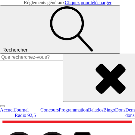
Réglements généraux
Cliquez pour télécharger
Rechercher
Rechercher :
Accueil
Journal
Concours
Programmation
Balados
Bingo
Dons
Dema
Radio 92,5
dons