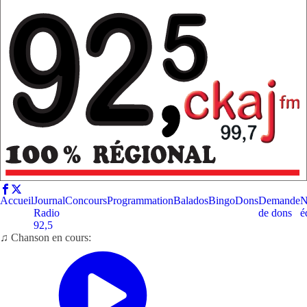
Accueil
Journal
Concours
Programmation
Balados
Bingo
Dons
Demande
N
Radio
de dons
é
92,5
♫ Chanson en cours: