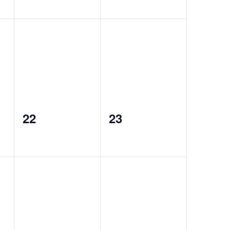
0
0
22
23
events,
events,