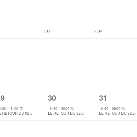
JEU
VEN
1
1
1
29
30
31
vent,
event,
event,
6h30
-
18h00
16h30
-
18h00
16h30
-
18h00
E RETOUR DU 92,5
LE RETOUR DU 92,5
LE RETOUR DU 92,5