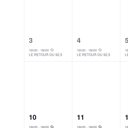
1
1
3
4
event,
event,
e
16h30
-
18h00
16h30
-
18h00
1
LE RETOUR DU 92,5
LE RETOUR DU 92,5
L
1
1
10
11
event,
event,
e
16h30
-
18h00
16h30
-
18h00
1