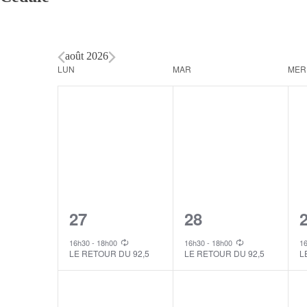
août 2026
Calendar
LUN
MAR
MER
of
Events
1
1
27
28
event,
event,
e
16h30
-
18h00
16h30
-
18h00
1
LE RETOUR DU 92,5
LE RETOUR DU 92,5
L