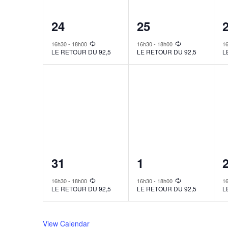
1
1
24
25
event,
event,
e
16h30
-
18h00
16h30
-
18h00
1
LE RETOUR DU 92,5
LE RETOUR DU 92,5
L
1
1
31
1
event,
event,
e
16h30
-
18h00
16h30
-
18h00
1
LE RETOUR DU 92,5
LE RETOUR DU 92,5
L
View Calendar