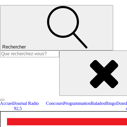
Rechercher
Rechercher :
Accueil
Journal Radio
Concours
Programmation
Balados
Bingo
Dons
92,5