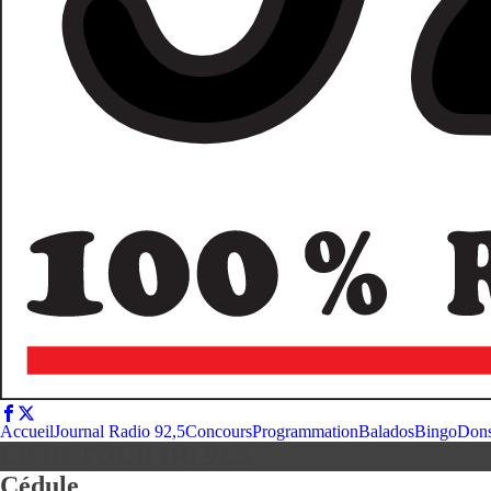
Accueil
Journal Radio 92,5
Concours
Programmation
Balados
Bingo
Don
LE RETOUR DU 92,5
Cédule