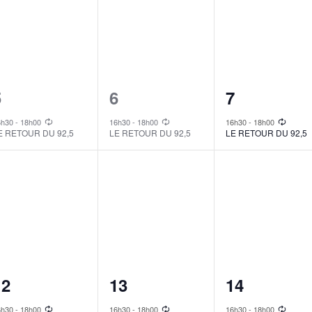
1
1
1
5
6
7
vent,
event,
event,
6h30
-
18h00
16h30
-
18h00
16h30
-
18h00
E RETOUR DU 92,5
LE RETOUR DU 92,5
LE RETOUR DU 92,5
1
1
1
12
13
14
vent,
event,
event,
6h30
-
18h00
16h30
-
18h00
16h30
-
18h00