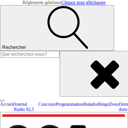
Réglements généraux
Cliquez pour télécharger
Rechercher
Rechercher :
Accueil
Journal
Concours
Programmation
Balados
Bingo
Dons
Dema
Radio 92,5
dons