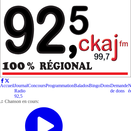
Accueil
Journal
Concours
Programmation
Balados
Bingo
Dons
Demande
N
Radio
de dons
é
92,5
♫ Chanson en cours: