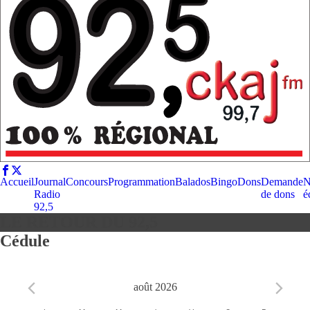
Accueil
Journal
Concours
Programmation
Balados
Bingo
Dons
Demande
N
Radio
de dons
é
92,5
LE RETOUR DU 92,5
Cédule
août 2026