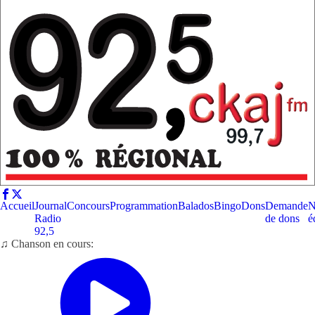
Accueil
Journal
Concours
Programmation
Balados
Bingo
Dons
Demande
N
Radio
de dons
é
92,5
♫ Chanson en cours: