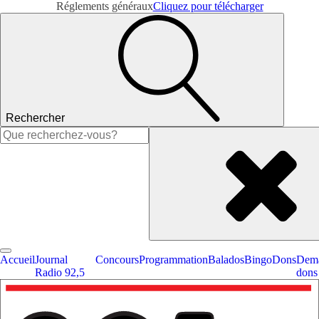
Réglements généraux
Cliquez pour télécharger
Rechercher
Rechercher :
Accueil
Journal
Concours
Programmation
Balados
Bingo
Dons
Dema
Radio 92,5
dons