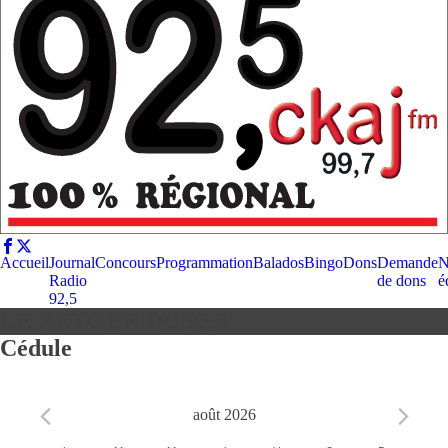
Accueil
Journal
Concours
Programmation
Balados
Bingo
Dons
Demande
N
Radio
de dons
é
92,5
LE RETOUR DU 92,5
Cédule
août 2026