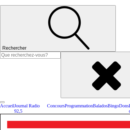
Rechercher
Rechercher :
Accueil
Journal Radio
Concours
Programmation
Balados
Bingo
Dons
92,5