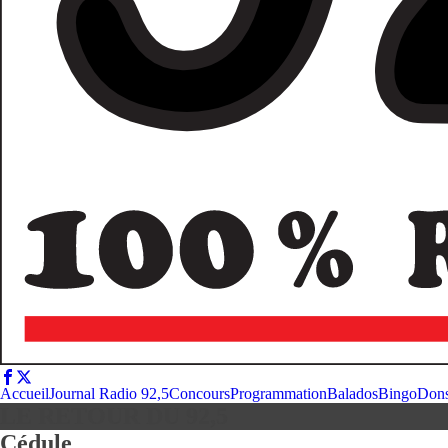
Accueil
Journal Radio 92,5
Concours
Programmation
Balados
Bingo
Don
LE RETOUR DU 92,5
Cédule