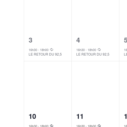
1
1
3
4
event,
event,
e
16h30
-
18h00
16h30
-
18h00
1
LE RETOUR DU 92,5
LE RETOUR DU 92,5
L
1
1
10
11
event,
event,
e
16h30
-
18h00
16h30
-
18h00
1