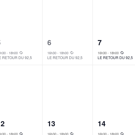
1
1
1
5
6
7
vent,
event,
event,
6h30
-
18h00
16h30
-
18h00
16h30
-
18h00
E RETOUR DU 92,5
LE RETOUR DU 92,5
LE RETOUR DU 92,5
1
1
1
12
13
14
vent,
event,
event,
6h30
-
18h00
16h30
-
18h00
16h30
-
18h00