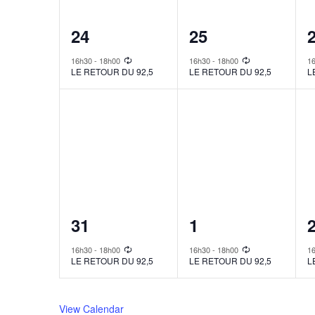
1
1
24
25
event,
event,
e
16h30
-
18h00
16h30
-
18h00
1
LE RETOUR DU 92,5
LE RETOUR DU 92,5
L
1
1
31
1
event,
event,
e
16h30
-
18h00
16h30
-
18h00
1
LE RETOUR DU 92,5
LE RETOUR DU 92,5
L
View Calendar