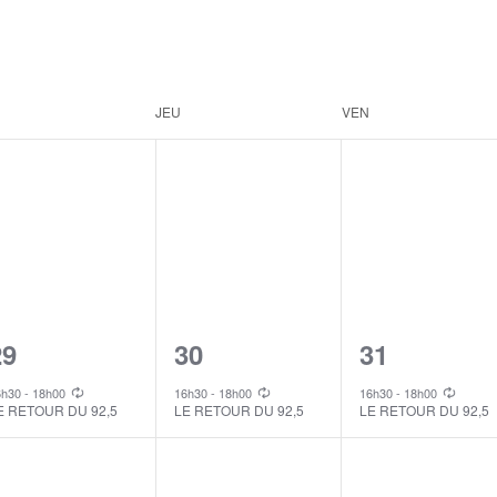
JEU
VEN
1
1
1
29
30
31
vent,
event,
event,
6h30
-
18h00
16h30
-
18h00
16h30
-
18h00
E RETOUR DU 92,5
LE RETOUR DU 92,5
LE RETOUR DU 92,5