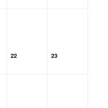
0
0
22
23
events,
events,