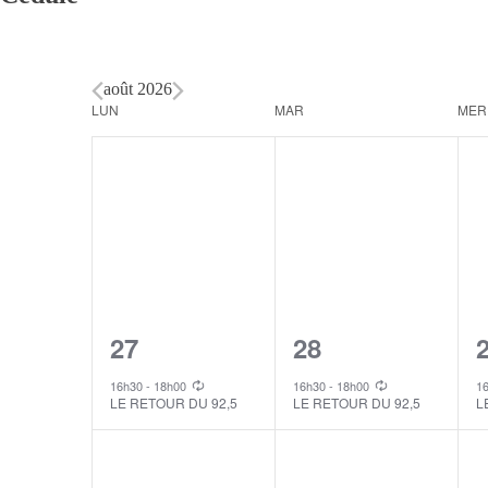
août 2026
Calendar
LUN
MAR
MER
of
Events
1
1
27
28
event,
event,
e
16h30
-
18h00
16h30
-
18h00
1
LE RETOUR DU 92,5
LE RETOUR DU 92,5
L