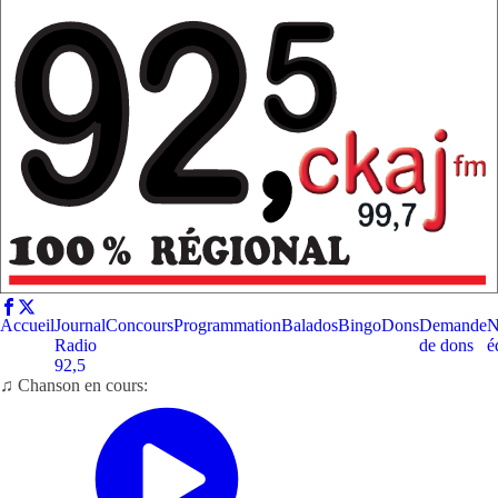
Accueil
Journal
Concours
Programmation
Balados
Bingo
Dons
Demande
N
Radio
de dons
é
92,5
♫ Chanson en cours: