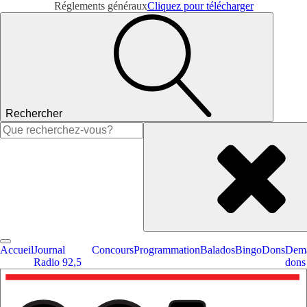
Réglements généraux
Cliquez pour télécharger
Rechercher
Rechercher :
Accueil
Journal
Concours
Programmation
Balados
Bingo
Dons
Dema
Radio 92,5
dons