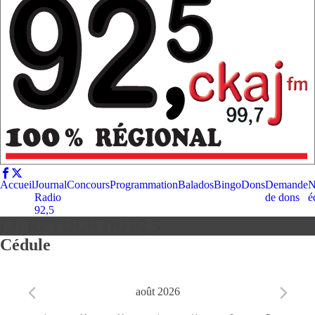
Accueil
Journal
Concours
Programmation
Balados
Bingo
Dons
Demande
N
Radio
de dons
é
92,5
LE RETOUR DU 92,5
Cédule
août 2026