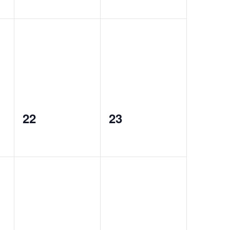
0
0
22
23
events,
events,