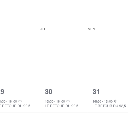
JEU
VEN
1
1
1
29
30
31
vent,
event,
event,
6h30
-
18h00
16h30
-
18h00
16h30
-
18h00
E RETOUR DU 92,5
LE RETOUR DU 92,5
LE RETOUR DU 92,5