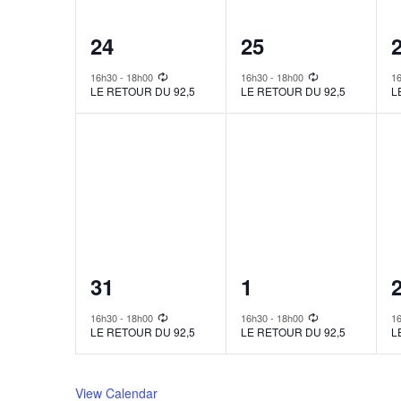
1
1
24
25
event,
event,
e
16h30
-
18h00
16h30
-
18h00
1
LE RETOUR DU 92,5
LE RETOUR DU 92,5
L
1
1
31
1
event,
event,
e
16h30
-
18h00
16h30
-
18h00
1
LE RETOUR DU 92,5
LE RETOUR DU 92,5
L
View Calendar