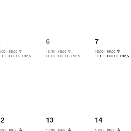
1
1
1
5
6
7
vent,
event,
event,
6h30
-
18h00
16h30
-
18h00
16h30
-
18h00
E RETOUR DU 92,5
LE RETOUR DU 92,5
LE RETOUR DU 92,5
1
1
1
12
13
14
vent,
event,
event,
6h30
-
18h00
16h30
-
18h00
16h30
-
18h00