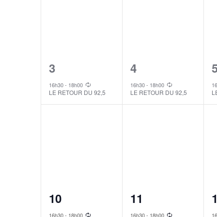
1
1
3
4
event,
event,
e
16h30
-
18h00
16h30
-
18h00
1
LE RETOUR DU 92,5
LE RETOUR DU 92,5
L
1
1
10
11
event,
event,
e
16h30
-
18h00
16h30
-
18h00
1