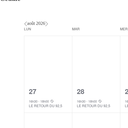
août 2026
Calendar
LUN
MAR
MER
of
Events
1
1
27
28
event,
event,
e
16h30
-
18h00
16h30
-
18h00
1
LE RETOUR DU 92,5
LE RETOUR DU 92,5
L