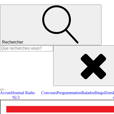
Rechercher
Rechercher :
Accueil
Journal Radio
Concours
Programmation
Balados
Bingo
Dons
92,5