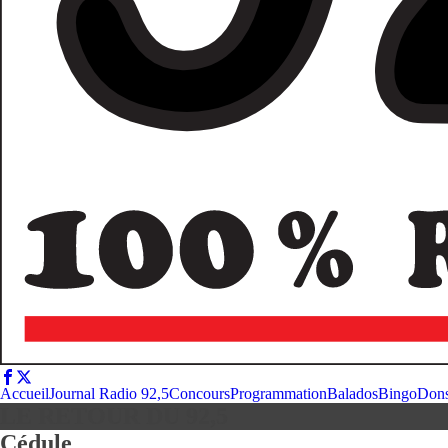
Accueil
Journal Radio 92,5
Concours
Programmation
Balados
Bingo
Don
LE RETOUR DU 92,5
Cédule