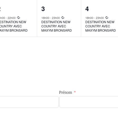
1
1
1
2
3
4
vent,
event,
event,
8h00
-
22h00
18h00
-
23h00
18h00
-
23h00
ESTINATION NEW
DESTINATION NEW
DESTINATION NEW
OUNTRY AVEC
COUNTRY AVEC
COUNTRY AVEC
AXYM BRONSARD
MAXYM BRONSARD
MAXYM BRONSARD
Prénom