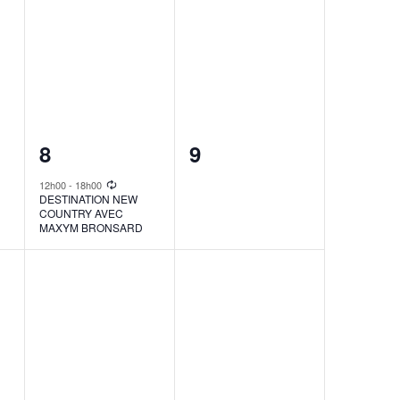
1
0
8
9
event,
events,
12h00
-
18h00
DESTINATION NEW
COUNTRY AVEC
MAXYM BRONSARD