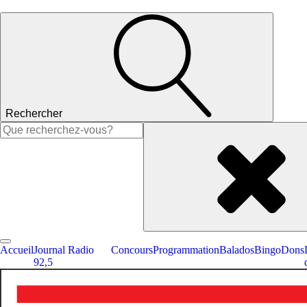
Rechercher
Rechercher :
Accueil
Journal Radio
Concours
Programmation
Balados
Bingo
Dons
92,5