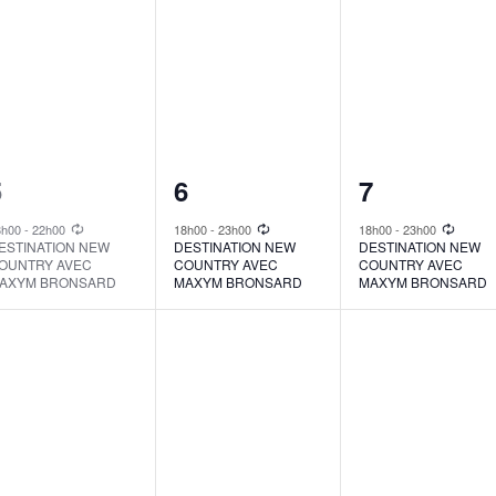
1
1
1
5
6
7
vent,
event,
event,
8h00
-
22h00
18h00
-
23h00
18h00
-
23h00
ESTINATION NEW
DESTINATION NEW
DESTINATION NEW
OUNTRY AVEC
COUNTRY AVEC
COUNTRY AVEC
AXYM BRONSARD
MAXYM BRONSARD
MAXYM BRONSARD