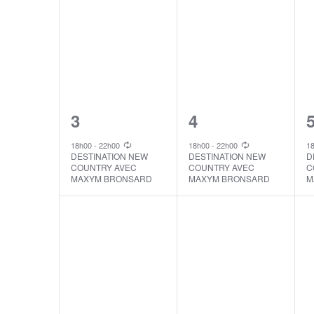
1
1
3
4
event,
event,
e
18h00
-
22h00
18h00
-
22h00
1
DESTINATION NEW
DESTINATION NEW
D
COUNTRY AVEC
COUNTRY AVEC
C
MAXYM BRONSARD
MAXYM BRONSARD
M