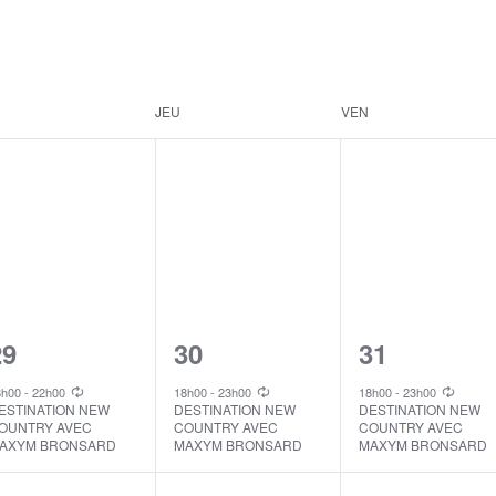
JEU
VEN
1
1
1
29
30
31
vent,
event,
event,
8h00
-
22h00
18h00
-
23h00
18h00
-
23h00
ESTINATION NEW
DESTINATION NEW
DESTINATION NEW
OUNTRY AVEC
COUNTRY AVEC
COUNTRY AVEC
AXYM BRONSARD
MAXYM BRONSARD
MAXYM BRONSARD