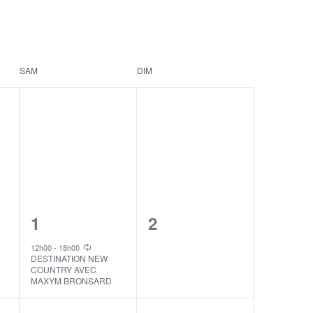
SAM
DIM
1
0
1
2
event,
events,
12h00
-
18h00
DESTINATION NEW
COUNTRY AVEC
MAXYM BRONSARD