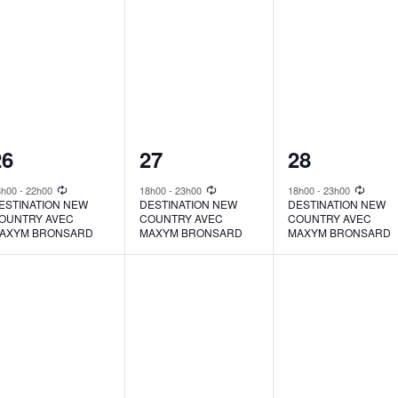
1
1
1
26
27
28
vent,
event,
event,
8h00
-
22h00
18h00
-
23h00
18h00
-
23h00
ESTINATION NEW
DESTINATION NEW
DESTINATION NEW
OUNTRY AVEC
COUNTRY AVEC
COUNTRY AVEC
AXYM BRONSARD
MAXYM BRONSARD
MAXYM BRONSARD