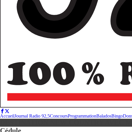
Accueil
Journal Radio 92,5
Concours
Programmation
Balados
Bingo
Don
DESTINATION NEW COUNTRY AVEC 
Cédule