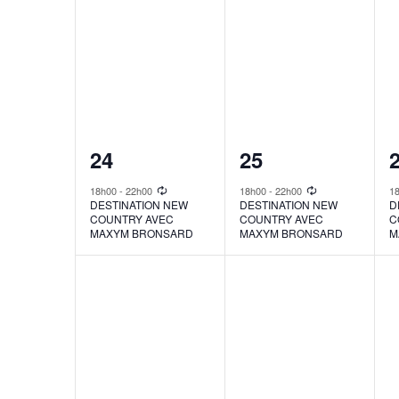
1
1
24
25
event,
event,
e
18h00
-
22h00
18h00
-
22h00
1
DESTINATION NEW
DESTINATION NEW
D
COUNTRY AVEC
COUNTRY AVEC
C
MAXYM BRONSARD
MAXYM BRONSARD
M