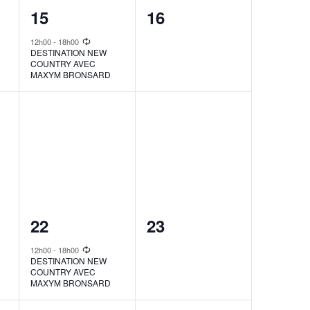
1
0
15
16
event,
events,
12h00
-
18h00
DESTINATION NEW
COUNTRY AVEC
MAXYM BRONSARD
1
0
22
23
event,
events,
12h00
-
18h00
DESTINATION NEW
COUNTRY AVEC
MAXYM BRONSARD