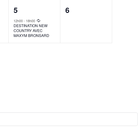
1
0
5
6
event,
events,
12h00
-
18h00
DESTINATION NEW
COUNTRY AVEC
MAXYM BRONSARD