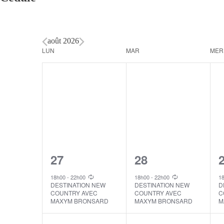
août 2026
Calendar
LUN
MAR
MER
of
Events
1
1
27
28
event,
event,
e
18h00
-
22h00
18h00
-
22h00
1
DESTINATION NEW
DESTINATION NEW
D
COUNTRY AVEC
COUNTRY AVEC
C
MAXYM BRONSARD
MAXYM BRONSARD
M