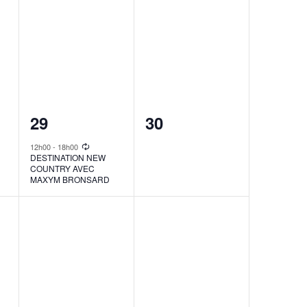
1
0
29
30
event,
events,
12h00
-
18h00
DESTINATION NEW
COUNTRY AVEC
MAXYM BRONSARD