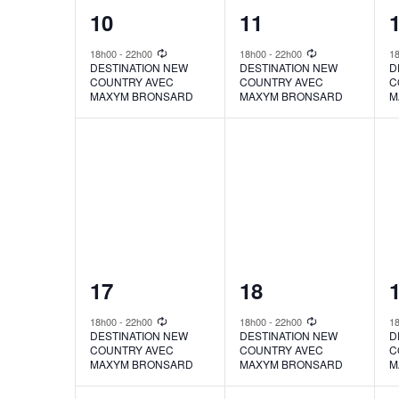
1
1
10
11
event,
event,
e
18h00
-
22h00
18h00
-
22h00
1
DESTINATION NEW
DESTINATION NEW
D
COUNTRY AVEC
COUNTRY AVEC
C
MAXYM BRONSARD
MAXYM BRONSARD
M
1
1
17
18
event,
event,
e
18h00
-
22h00
18h00
-
22h00
1
DESTINATION NEW
DESTINATION NEW
D
COUNTRY AVEC
COUNTRY AVEC
C
MAXYM BRONSARD
MAXYM BRONSARD
M