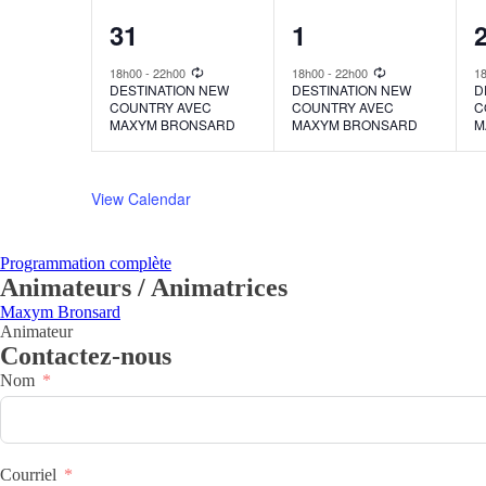
1
1
31
1
event,
event,
e
18h00
-
22h00
18h00
-
22h00
1
DESTINATION NEW
DESTINATION NEW
D
COUNTRY AVEC
COUNTRY AVEC
C
MAXYM BRONSARD
MAXYM BRONSARD
M
View Calendar
Programmation complète
Animateurs / Animatrices
Maxym Bronsard
Animateur
Contactez-nous
Nom
Courriel