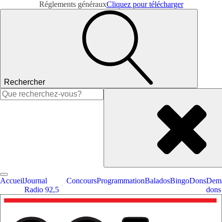
Réglements généraux
Cliquez pour télécharger
Rechercher
Rechercher :
Accueil
Journal
Concours
Programmation
Balados
Bingo
Dons
Dema
Radio 92,5
dons