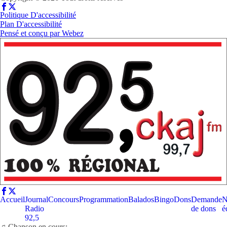
Politique D'accessibilité
Plan D'accessibilité
Pensé et conçu par
Webez
Accueil
Journal
Concours
Programmation
Balados
Bingo
Dons
Demande
N
Radio
de dons
é
92,5
♫ Chanson en cours: