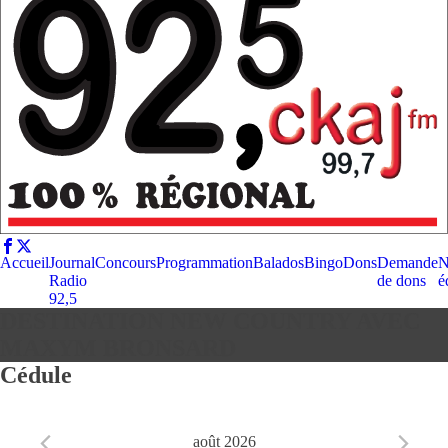
Accueil
Journal
Concours
Programmation
Balados
Bingo
Dons
Demande
N
Radio
de dons
é
92,5
DESTINATION NEW COUNTRY AVEC
MAXYM BRONSARD
Cédule
août 2026