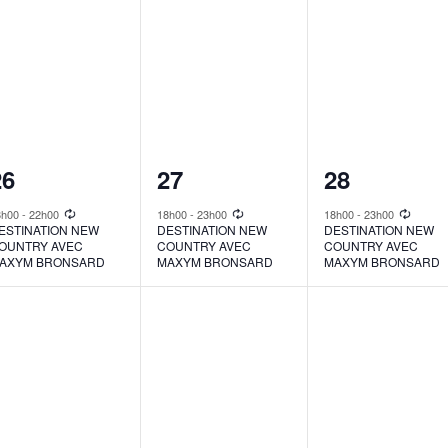
1
1
1
26
27
28
vent,
event,
event,
8h00
-
22h00
18h00
-
23h00
18h00
-
23h00
ESTINATION NEW
DESTINATION NEW
DESTINATION NEW
OUNTRY AVEC
COUNTRY AVEC
COUNTRY AVEC
AXYM BRONSARD
MAXYM BRONSARD
MAXYM BRONSARD