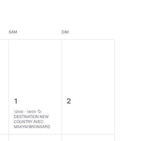
SAM
DIM
1
0
1
2
event,
events,
12h00
-
18h00
DESTINATION NEW
COUNTRY AVEC
MAXYM BRONSARD