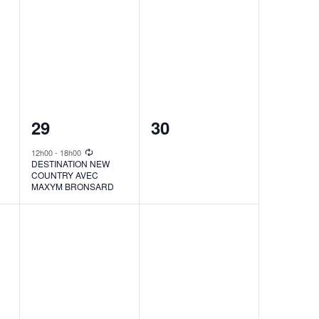
1
0
29
30
event,
events,
12h00
-
18h00
DESTINATION NEW
COUNTRY AVEC
MAXYM BRONSARD