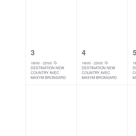
1
1
3
4
event,
event,
e
18h00
-
22h00
18h00
-
22h00
1
DESTINATION NEW
DESTINATION NEW
D
COUNTRY AVEC
COUNTRY AVEC
C
MAXYM BRONSARD
MAXYM BRONSARD
M