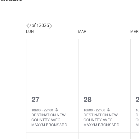
août 2026
Calendar
LUN
MAR
MER
of
Events
1
1
27
28
event,
event,
e
18h00
-
22h00
18h00
-
22h00
1
DESTINATION NEW
DESTINATION NEW
D
COUNTRY AVEC
COUNTRY AVEC
C
MAXYM BRONSARD
MAXYM BRONSARD
M