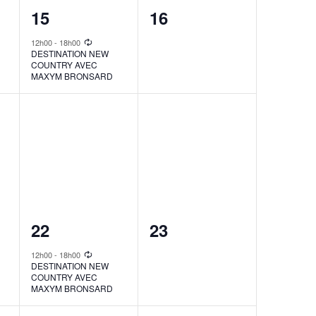
1
0
15
16
event,
events,
12h00
-
18h00
DESTINATION NEW
COUNTRY AVEC
MAXYM BRONSARD
1
0
22
23
event,
events,
12h00
-
18h00
DESTINATION NEW
COUNTRY AVEC
MAXYM BRONSARD