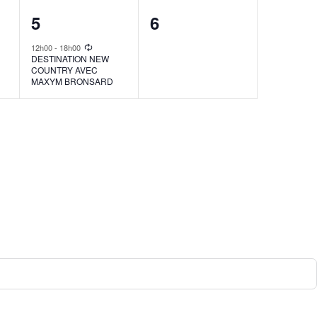
1
0
5
6
event,
events,
12h00
-
18h00
DESTINATION NEW
COUNTRY AVEC
MAXYM BRONSARD