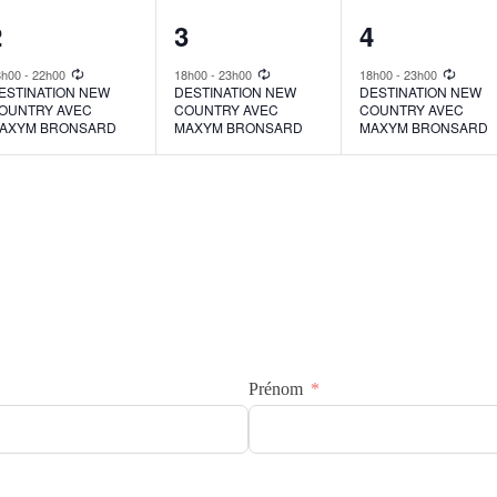
1
1
1
2
3
4
vent,
event,
event,
8h00
-
22h00
18h00
-
23h00
18h00
-
23h00
ESTINATION NEW
DESTINATION NEW
DESTINATION NEW
OUNTRY AVEC
COUNTRY AVEC
COUNTRY AVEC
AXYM BRONSARD
MAXYM BRONSARD
MAXYM BRONSARD
Prénom