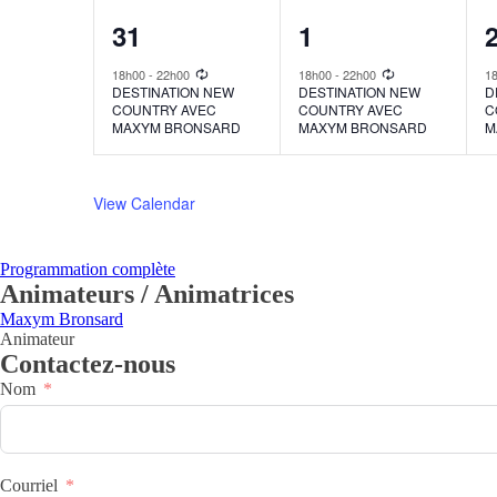
1
1
31
1
event,
event,
e
18h00
-
22h00
18h00
-
22h00
1
DESTINATION NEW
DESTINATION NEW
D
COUNTRY AVEC
COUNTRY AVEC
C
MAXYM BRONSARD
MAXYM BRONSARD
M
View Calendar
Programmation complète
Animateurs / Animatrices
Maxym Bronsard
Animateur
Contactez-nous
Nom
Courriel