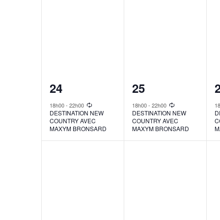
1
1
24
25
event,
event,
e
18h00
-
22h00
18h00
-
22h00
1
DESTINATION NEW
DESTINATION NEW
D
COUNTRY AVEC
COUNTRY AVEC
C
MAXYM BRONSARD
MAXYM BRONSARD
M