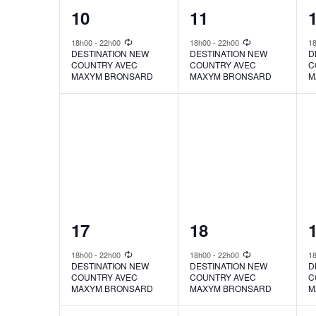
1
1
10
11
event,
event,
e
18h00
-
22h00
18h00
-
22h00
1
DESTINATION NEW
DESTINATION NEW
D
COUNTRY AVEC
COUNTRY AVEC
C
MAXYM BRONSARD
MAXYM BRONSARD
M
1
1
17
18
event,
event,
e
18h00
-
22h00
18h00
-
22h00
1
DESTINATION NEW
DESTINATION NEW
D
COUNTRY AVEC
COUNTRY AVEC
C
MAXYM BRONSARD
MAXYM BRONSARD
M