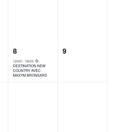
1
0
8
9
event,
events,
12h00
-
18h00
DESTINATION NEW
COUNTRY AVEC
MAXYM BRONSARD