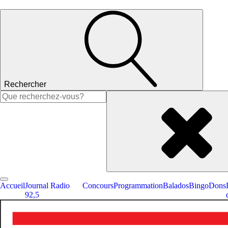
Rechercher
Rechercher :
Accueil
Journal Radio
Concours
Programmation
Balados
Bingo
Dons
92,5