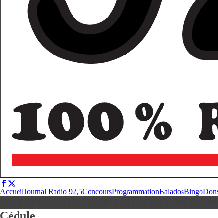
Accueil
Journal Radio 92,5
Concours
Programmation
Balados
Bingo
Don
DESTINATION NEW COUNTRY AVEC 
Cédule