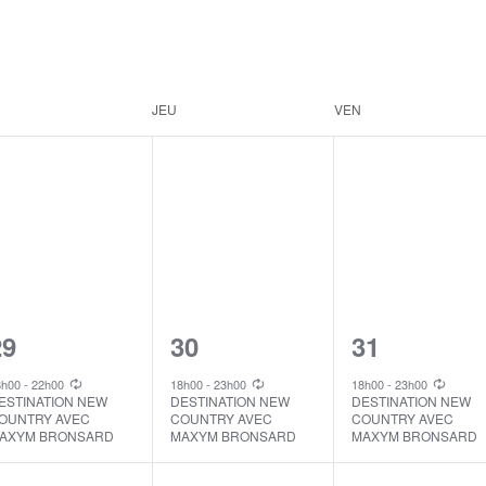
JEU
VEN
1
1
1
29
30
31
vent,
event,
event,
8h00
-
22h00
18h00
-
23h00
18h00
-
23h00
ESTINATION NEW
DESTINATION NEW
DESTINATION NEW
OUNTRY AVEC
COUNTRY AVEC
COUNTRY AVEC
AXYM BRONSARD
MAXYM BRONSARD
MAXYM BRONSARD