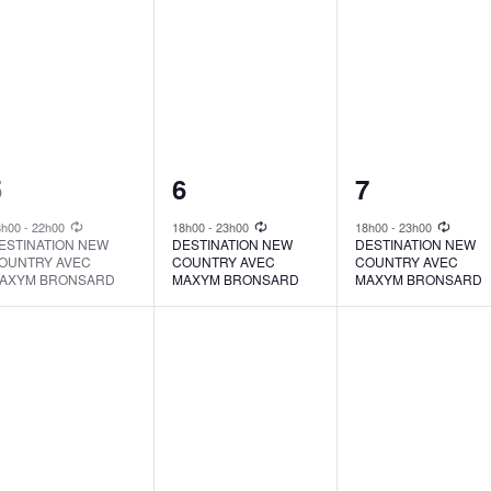
1
1
1
5
6
7
vent,
event,
event,
8h00
-
22h00
18h00
-
23h00
18h00
-
23h00
ESTINATION NEW
DESTINATION NEW
DESTINATION NEW
OUNTRY AVEC
COUNTRY AVEC
COUNTRY AVEC
AXYM BRONSARD
MAXYM BRONSARD
MAXYM BRONSARD