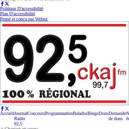
Politique D'accessibilité
Plan D'accessibilité
Pensé et conçu par
Webez
Accueil
Journal
Concours
Programmation
Balados
Bingo
Dons
Demande
N
Radio
de dons
é
92,5
♫ Chanson en cours: