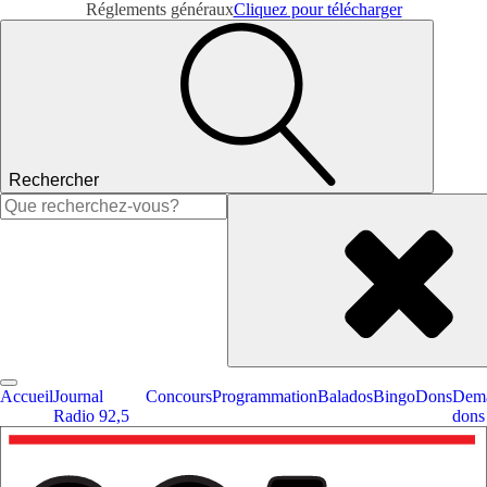
Réglements généraux
Cliquez pour télécharger
Rechercher
Rechercher :
Accueil
Journal
Concours
Programmation
Balados
Bingo
Dons
Dema
Radio 92,5
dons