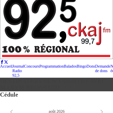
Accueil
Journal
Concours
Programmation
Balados
Bingo
Dons
Demande
N
Radio
de dons
é
92,5
DESTINATION NEW COUNTRY AVEC
MAXYM BRONSARD
Cédule
août 2026