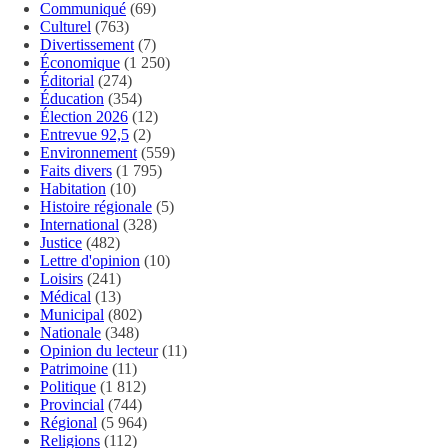
Communiqué
(69)
Culturel
(763)
Divertissement
(7)
Économique
(1 250)
Éditorial
(274)
Éducation
(354)
Élection 2026
(12)
Entrevue 92,5
(2)
Environnement
(559)
Faits divers
(1 795)
Habitation
(10)
Histoire régionale
(5)
International
(328)
Justice
(482)
Lettre d'opinion
(10)
Loisirs
(241)
Médical
(13)
Municipal
(802)
Nationale
(348)
Opinion du lecteur
(11)
Patrimoine
(11)
Politique
(1 812)
Provincial
(744)
Régional
(5 964)
Religions
(112)