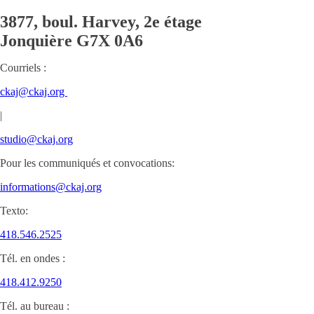
3877, boul. Harvey, 2e étage
Jonquière
G7X 0A6
Courriels :
ckaj@ckaj.org
|
studio@ckaj.org
Pour les communiqués et convocations:
informations@ckaj.org
Texto:
418.546.2525
Tél. en ondes :
418.412.9250
Tél. au bureau :