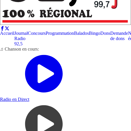
Accueil
Journal
Concours
Programmation
Balados
Bingo
Dons
Demande
N
Radio
de dons
é
92,5
♫ Chanson en cours:
Radio en Direct