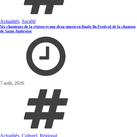
Actualités
,
Société
Six chanteurs de la région et une drag queen en finale du Festival de la chanson
de Saint-Ambroise
7 août, 2026
Actualités
,
Culturel
,
Régional