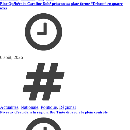
Bloc Québécois: Caroline Dubé présente sa plate-forme “Debout” en quatre
axes
6 août, 2026
Actualités
,
Nationale
,
Politique
,
Régional
Niveaux d’eau dans la région: Rio Tinto dit avoir le plein contrôle