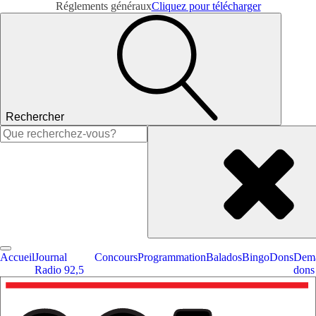
Réglements généraux
Cliquez pour télécharger
Rechercher
Rechercher :
Accueil
Journal
Concours
Programmation
Balados
Bingo
Dons
Dema
Radio 92,5
dons