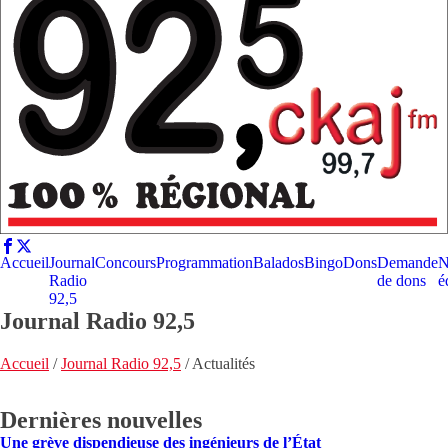
Accueil
Journal
Concours
Programmation
Balados
Bingo
Dons
Demande
N
Radio
de dons
é
92,5
Journal Radio 92,5
Accueil
/
Journal Radio 92,5
/
Actualités
Dernières nouvelles
Une grève dispendieuse des ingénieurs de l’État