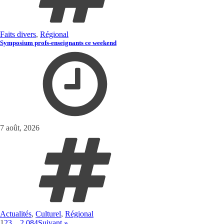
Faits divers
,
Régional
Symposium profs-enseignants ce weekend
7 août, 2026
Actualités
,
Culturel
,
Régional
1
2
3
…
2 084
Suivant »