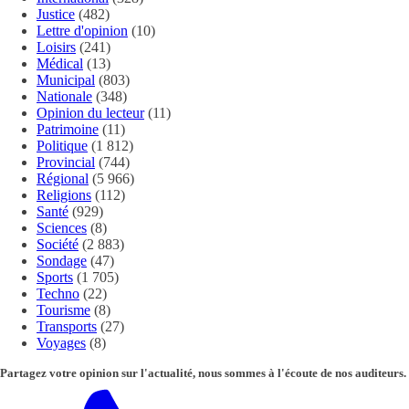
Justice
(482)
Lettre d'opinion
(10)
Loisirs
(241)
Médical
(13)
Municipal
(803)
Nationale
(348)
Opinion du lecteur
(11)
Patrimoine
(11)
Politique
(1 812)
Provincial
(744)
Régional
(5 966)
Religions
(112)
Santé
(929)
Sciences
(8)
Société
(2 883)
Sondage
(47)
Sports
(1 705)
Techno
(22)
Tourisme
(8)
Transports
(27)
Voyages
(8)
Partagez votre opinion sur l'actualité, nous sommes à l'écoute de nos auditeurs.