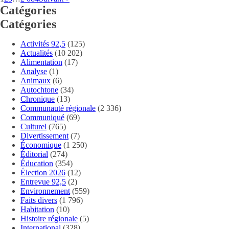
Catégories
Catégories
Activités 92,5
(125)
Actualités
(10 202)
Alimentation
(17)
Analyse
(1)
Animaux
(6)
Autochtone
(34)
Chronique
(13)
Communauté régionale
(2 336)
Communiqué
(69)
Culturel
(765)
Divertissement
(7)
Économique
(1 250)
Éditorial
(274)
Éducation
(354)
Élection 2026
(12)
Entrevue 92,5
(2)
Environnement
(559)
Faits divers
(1 796)
Habitation
(10)
Histoire régionale
(5)
International
(328)