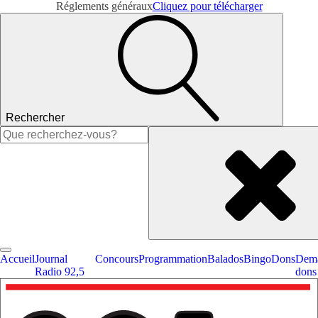
Réglements généraux
Cliquez pour télécharger
Rechercher
Rechercher :
Accueil
Journal
Concours
Programmation
Balados
Bingo
Dons
Dema
Radio 92,5
dons