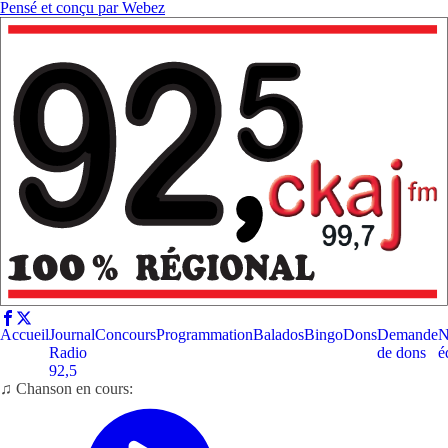
Pensé et conçu par
Webez
Accueil
Journal
Concours
Programmation
Balados
Bingo
Dons
Demande
N
Radio
de dons
é
92,5
♫ Chanson en cours: