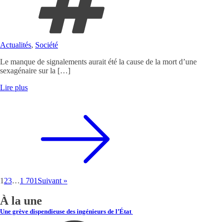
Actualités
,
Société
Le manque de signalements aurait été la cause de la mort d’une
sexagénaire sur la […]
Lire plus
1
2
3
…
1 701
Suivant »
À la une
Une grève dispendieuse des ingénieurs de l’État