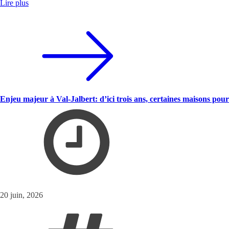
Lire plus
Enjeu majeur à Val-Jalbert: d’ici trois ans, certaines maisons pou
20 juin, 2026