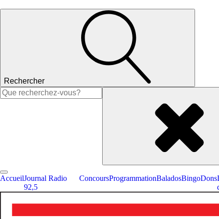
Rechercher
Rechercher :
Accueil
Journal Radio
Concours
Programmation
Balados
Bingo
Dons
92,5