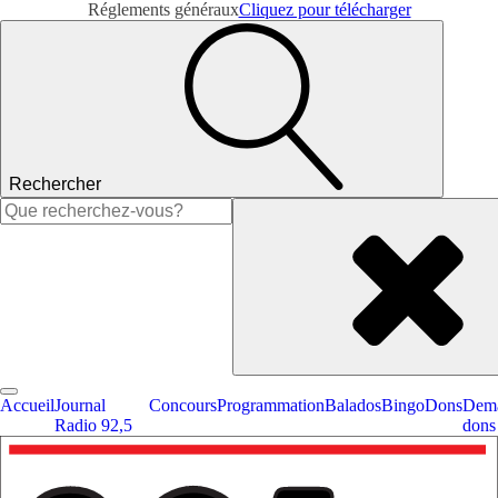
Réglements généraux
Cliquez pour télécharger
Rechercher
Rechercher :
Accueil
Journal
Concours
Programmation
Balados
Bingo
Dons
Dema
Radio 92,5
dons