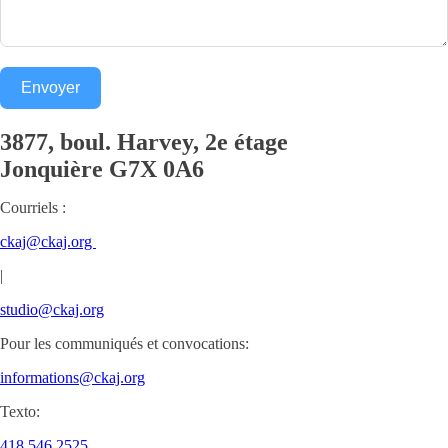
Envoyer
3877, boul. Harvey, 2e étage
Jonquière
G7X 0A6
Courriels :
ckaj@ckaj.org
|
studio@ckaj.org
Pour les communiqués et convocations:
informations@ckaj.org
Texto:
418.546.2525