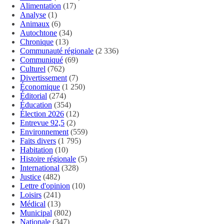
Alimentation
(17)
Analyse
(1)
Animaux
(6)
Autochtone
(34)
Chronique
(13)
Communauté régionale
(2 336)
Communiqué
(69)
Culturel
(762)
Divertissement
(7)
Économique
(1 250)
Éditorial
(274)
Éducation
(354)
Élection 2026
(12)
Entrevue 92,5
(2)
Environnement
(559)
Faits divers
(1 795)
Habitation
(10)
Histoire régionale
(5)
International
(328)
Justice
(482)
Lettre d'opinion
(10)
Loisirs
(241)
Médical
(13)
Municipal
(802)
Nationale
(347)