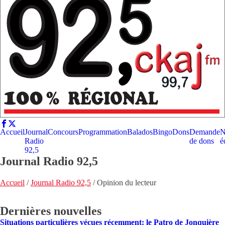
Accueil
Journal
Concours
Programmation
Balados
Bingo
Dons
Demande
N
Radio
de dons
é
92,5
Journal Radio 92,5
Accueil
/
Journal Radio 92,5
/
Opinion du lecteur
Dernières nouvelles
Situations particulières vécues récemment: le Patro de Jonquière