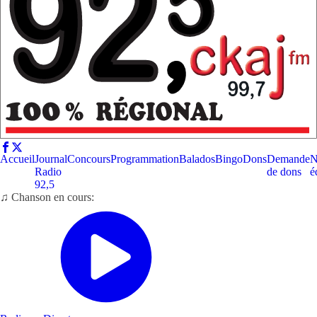
Accueil
Journal
Concours
Programmation
Balados
Bingo
Dons
Demande
N
Radio
de dons
é
92,5
♫ Chanson en cours: