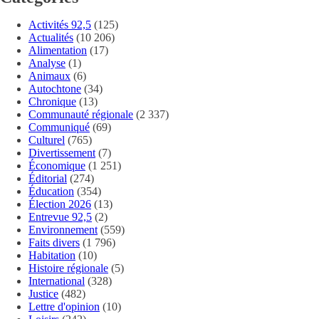
Activités 92,5
(125)
Actualités
(10 206)
Alimentation
(17)
Analyse
(1)
Animaux
(6)
Autochtone
(34)
Chronique
(13)
Communauté régionale
(2 337)
Communiqué
(69)
Culturel
(765)
Divertissement
(7)
Économique
(1 251)
Éditorial
(274)
Éducation
(354)
Élection 2026
(13)
Entrevue 92,5
(2)
Environnement
(559)
Faits divers
(1 796)
Habitation
(10)
Histoire régionale
(5)
International
(328)
Justice
(482)
Lettre d'opinion
(10)