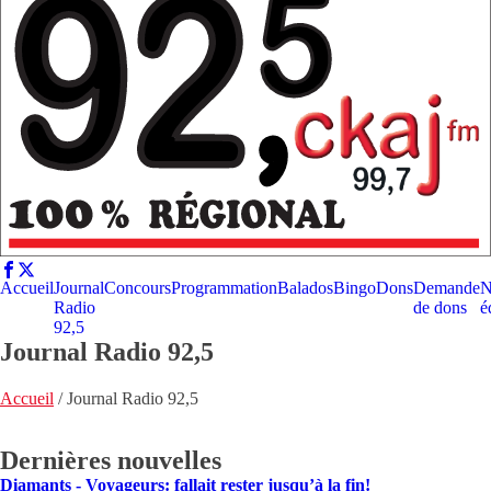
Accueil
Journal
Concours
Programmation
Balados
Bingo
Dons
Demande
N
Radio
de dons
é
92,5
Journal Radio 92,5
Accueil
/
Journal Radio 92,5
Dernières nouvelles
Diamants - Voyageurs: fallait rester jusqu’à la fin!