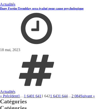
Actualités
Dany Fortin-Tremblay sera évalué pour cause psychologique
18 mai, 2023
Actualités
« Précédent
1
…
1 640
1 641
1 642
1 643
1 644
…
2 084
Suivant »
Catégories
Catégories