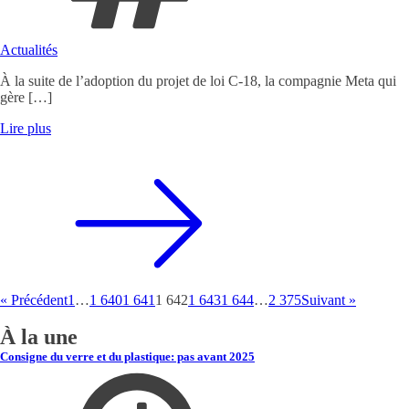
Actualités
À la suite de l’adoption du projet de loi C-18, la compagnie Meta qui
gère […]
Lire plus
« Précédent
1
…
1 640
1 641
1 642
1 643
1 644
…
2 375
Suivant »
À la une
Consigne du verre et du plastique: pas avant 2025