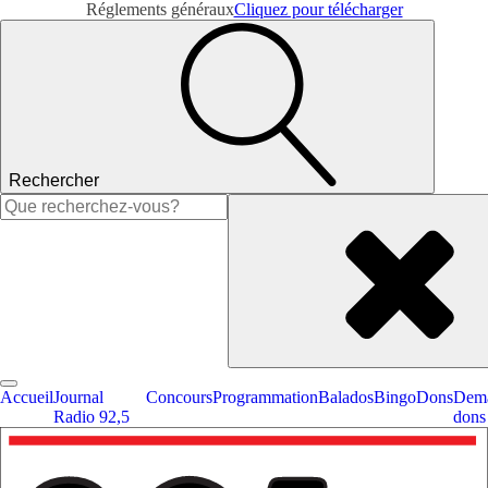
Réglements généraux
Cliquez pour télécharger
Rechercher
Rechercher :
Accueil
Journal
Concours
Programmation
Balados
Bingo
Dons
Dema
Radio 92,5
dons