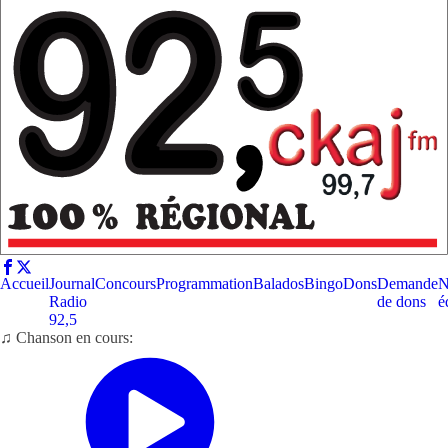
Accueil
Journal
Concours
Programmation
Balados
Bingo
Dons
Demande
N
Radio
de dons
é
92,5
♫ Chanson en cours: