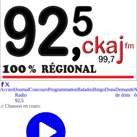
Accueil
Journal
Concours
Programmation
Balados
Bingo
Dons
Demande
N
Radio
de dons
é
92,5
♫ Chanson en cours: