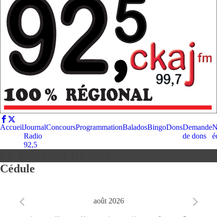
Accueil
Journal
Concours
Programmation
Balados
Bingo
Dons
Demande
N
Radio
de dons
é
92,5
LE RETOUR DU 92,5
Cédule
août 2026