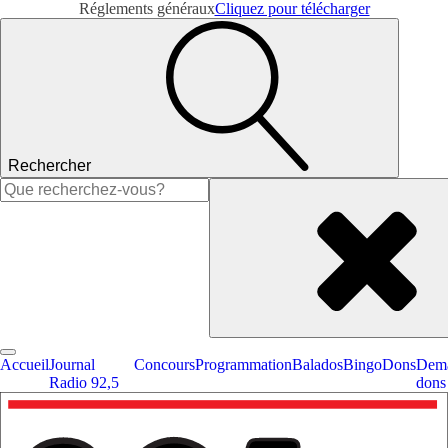
Réglements généraux
Cliquez pour télécharger
Rechercher
Rechercher :
Accueil
Journal
Concours
Programmation
Balados
Bingo
Dons
Dema
Radio 92,5
dons