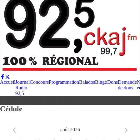
Accueil
Journal
Concours
Programmation
Balados
Bingo
Dons
Demande
N
Radio
de dons
é
92,5
LE RETOUR DU 92,5
Cédule
août 2026