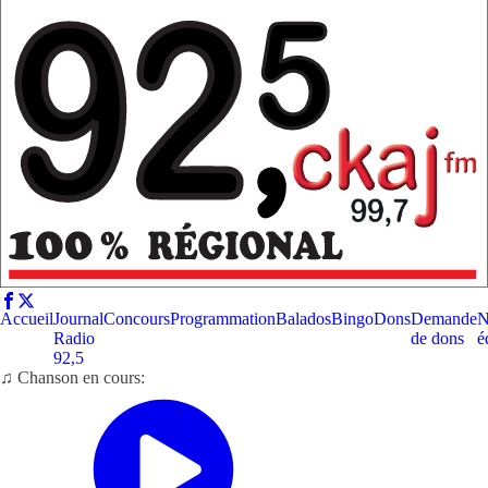
Accueil
Journal
Concours
Programmation
Balados
Bingo
Dons
Demande
N
Radio
de dons
é
92,5
♫ Chanson en cours: