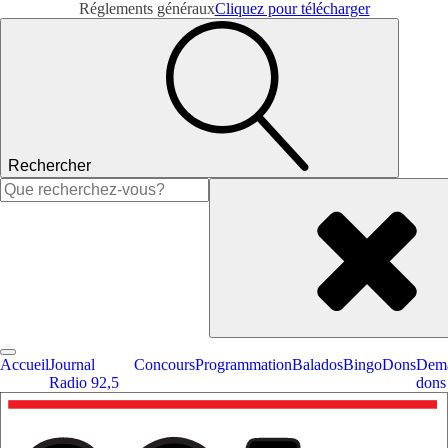
Réglements généraux
Cliquez pour télécharger
Rechercher
Rechercher :
Accueil
Journal
Concours
Programmation
Balados
Bingo
Dons
Dema
Radio 92,5
dons