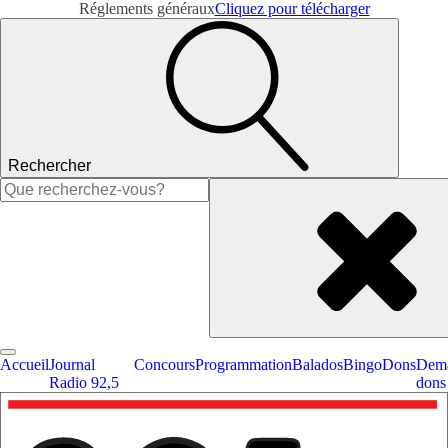
Réglements généraux
Cliquez pour télécharger
Rechercher
Rechercher :
Accueil
Journal
Concours
Programmation
Balados
Bingo
Dons
Dema
Radio 92,5
dons