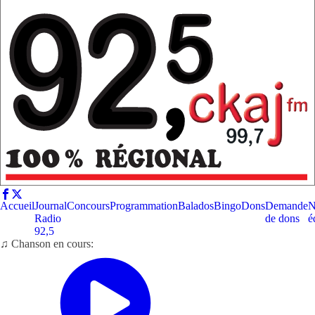
Accueil
Journal
Concours
Programmation
Balados
Bingo
Dons
Demande
N
Radio
de dons
é
92,5
♫ Chanson en cours: