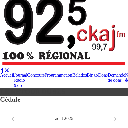
Accueil
Journal
Concours
Programmation
Balados
Bingo
Dons
Demande
N
Radio
de dons
é
92,5
LE RETOUR DU 92,5
Cédule
août 2026