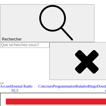
Rechercher
Rechercher :
Accueil
Journal Radio
Concours
Programmation
Balados
Bingo
Dons
92,5