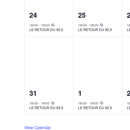
1
1
24
25
event,
event,
e
16h30
-
18h00
16h30
-
18h00
1
LE RETOUR DU 92,5
LE RETOUR DU 92,5
L
1
1
31
1
event,
event,
e
16h30
-
18h00
16h30
-
18h00
1
LE RETOUR DU 92,5
LE RETOUR DU 92,5
L
View Calendar