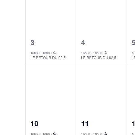
1
1
3
4
event,
event,
e
16h30
-
18h00
16h30
-
18h00
1
LE RETOUR DU 92,5
LE RETOUR DU 92,5
L
1
1
10
11
event,
event,
e
16h30
-
18h00
16h30
-
18h00
1