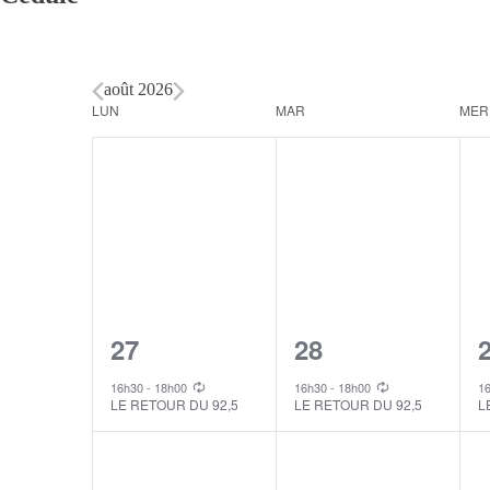
août 2026
Calendar
LUN
MAR
MER
of
Events
1
1
27
28
event,
event,
e
16h30
-
18h00
16h30
-
18h00
1
LE RETOUR DU 92,5
LE RETOUR DU 92,5
L