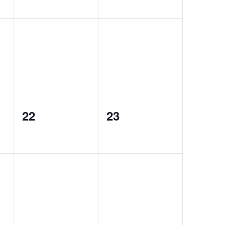
0
0
22
23
events,
events,