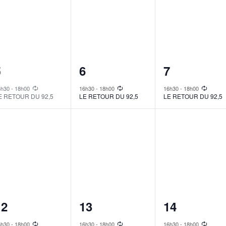
1
1
1
5
6
7
vent,
event,
event,
6h30
-
18h00
16h30
-
18h00
16h30
-
18h00
E RETOUR DU 92,5
LE RETOUR DU 92,5
LE RETOUR DU 92,5
1
1
1
12
13
14
vent,
event,
event,
6h30
-
18h00
16h30
-
18h00
16h30
-
18h00