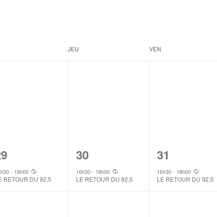
JEU
VEN
1
1
1
29
30
31
vent,
event,
event,
6h30
-
18h00
16h30
-
18h00
16h30
-
18h00
E RETOUR DU 92,5
LE RETOUR DU 92,5
LE RETOUR DU 92,5