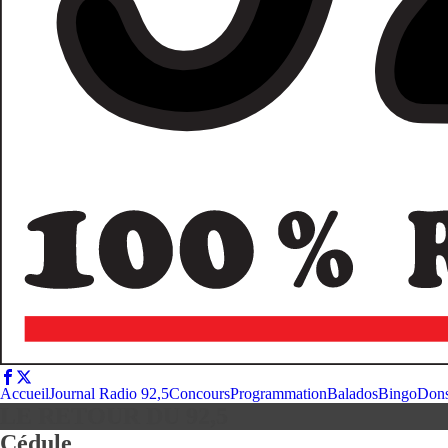
Accueil
Journal Radio 92,5
Concours
Programmation
Balados
Bingo
Don
LE RETOUR DU 92,5
Cédule