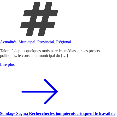
Actualités
,
Municipal
,
Provincial
,
Régional
Talonné depuis quelques mois pare les médias sur ses projets
politiques, le conseiller municipal du […]
Lire plus
Sondage Segma Recherche: les jonquiérois critiquent le travail de