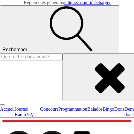
Réglements généraux
Cliquez pour télécharger
Rechercher
Rechercher :
Accueil
Journal
Concours
Programmation
Balados
Bingo
Dons
Dema
Radio 92,5
dons