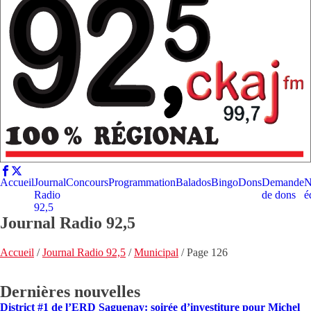
Accueil
Journal
Concours
Programmation
Balados
Bingo
Dons
Demande
N
Radio
de dons
é
92,5
Journal Radio 92,5
Accueil
/
Journal Radio 92,5
/
Municipal
/
Page 126
Dernières nouvelles
District #1 de l’ERD Saguenay: soirée d’investiture pour Michel