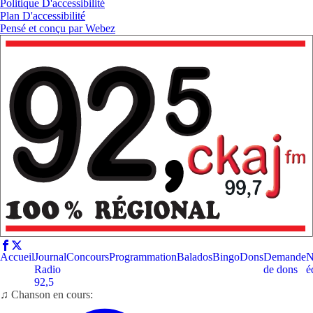
Politique D'accessibilité
Plan D'accessibilité
Pensé et conçu par
Webez
Accueil
Journal
Concours
Programmation
Balados
Bingo
Dons
Demande
N
Radio
de dons
é
92,5
♫ Chanson en cours: