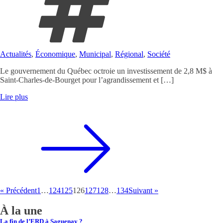
Actualités
,
Économique
,
Municipal
,
Régional
,
Société
Le gouvernement du Québec octroie un investissement de 2,8 M$ à
Saint-Charles-de-Bourget pour l’agrandissement et […]
Lire plus
« Précédent
1
…
124
125
126
127
128
…
134
Suivant »
À la une
La fin de l’ERD à Saguenay ?