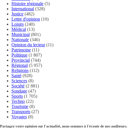
Histoire régionale
(5)
International
(328)
Justice
(482)
Lettre d'opinion
(10)
Loisirs
(240)
Médical
(13)
Municipal
(801)
Nationale
(346)
Opinion du lecteur
(11)
Patrimoine
(11)
Politique
(1 807)
Provincial
(744)
Régional
(5 957)
Religions
(112)
Santé
(928)
Sciences
(8)
Société
(2 881)
Sondage
(47)
Sports
(1 705)
Techno
(22)
Tourisme
(8)
Transports
(27)
Voyages
(8)
Partagez votre opinion sur l'actualité, nous sommes à l'écoute de nos auditeurs.