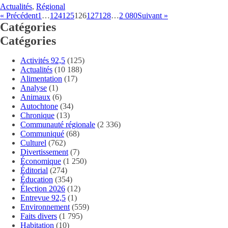
Actualités
,
Régional
« Précédent
1
…
124
125
126
127
128
…
2 080
Suivant »
Catégories
Catégories
Activités 92,5
(125)
Actualités
(10 188)
Alimentation
(17)
Analyse
(1)
Animaux
(6)
Autochtone
(34)
Chronique
(13)
Communauté régionale
(2 336)
Communiqué
(68)
Culturel
(762)
Divertissement
(7)
Économique
(1 250)
Éditorial
(274)
Éducation
(354)
Élection 2026
(12)
Entrevue 92,5
(1)
Environnement
(559)
Faits divers
(1 795)
Habitation
(10)