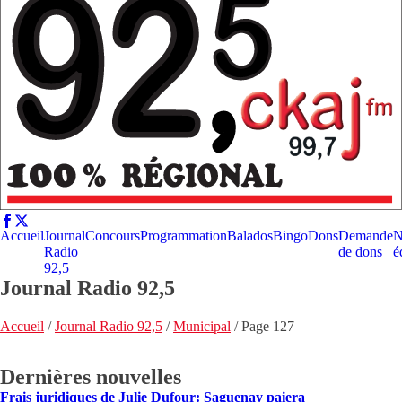
Accueil
Journal
Concours
Programmation
Balados
Bingo
Dons
Demande
N
Radio
de dons
é
92,5
Journal Radio 92,5
Accueil
/
Journal Radio 92,5
/
Municipal
/
Page 127
Dernières nouvelles
Frais juridiques de Julie Dufour: Saguenay paiera