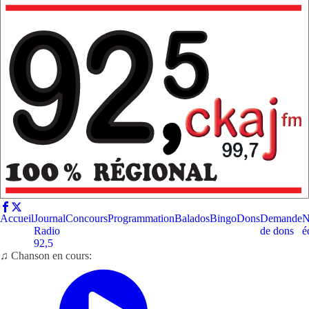
Accueil
Journal
Concours
Programmation
Balados
Bingo
Dons
Demande
N
Radio
de dons
é
92,5
♫ Chanson en cours: