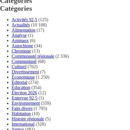
Catégories
Catégories
Activités 92,5
(125)
Actualités
(10 188)
Alimentation
(17)
Analyse
(1)
Animaux
(6)
Autochtone
(34)
Chronique
(13)
Communauté régionale
(2 336)
Communiqué
(68)
Culturel
(762)
Divertissement
(7)
Économique
(1 250)
Éditorial
(274)
Éducation
(354)
Élection 2026
(12)
Entrevue 92,5
(1)
Environnement
(559)
Faits divers
(1 795)
Habitation
(10)
Histoire régionale
(5)
International
(328)
Justice
(482)