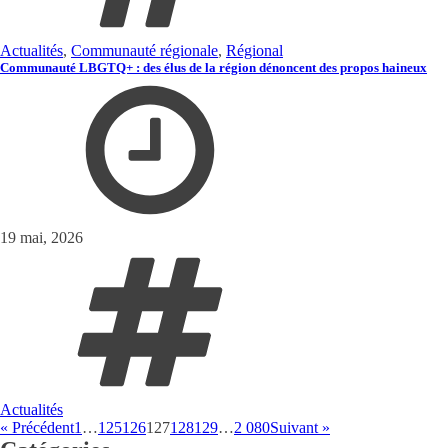
Actualités
,
Communauté régionale
,
Régional
Communauté LBGTQ+ : des élus de la région dénoncent des propos haineux
19 mai, 2026
Actualités
« Précédent
1
…
125
126
127
128
129
…
2 080
Suivant »