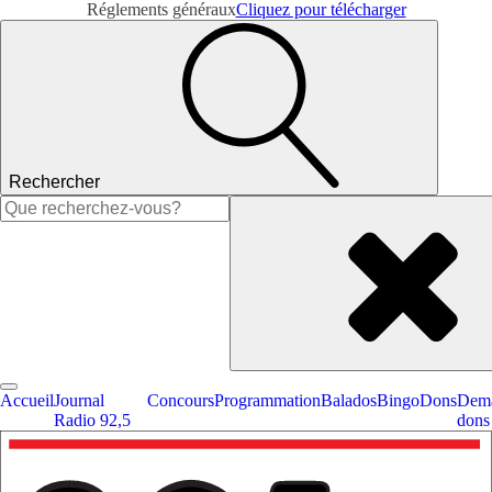
Réglements généraux
Cliquez pour télécharger
Rechercher
Rechercher :
Accueil
Journal
Concours
Programmation
Balados
Bingo
Dons
Dema
Radio 92,5
dons