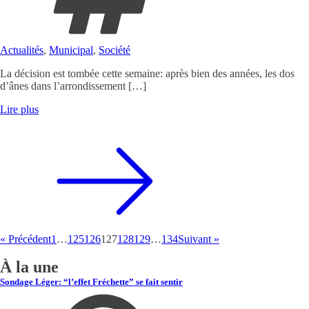
Actualités
,
Municipal
,
Société
La décision est tombée cette semaine: après bien des années, les dos
d’ânes dans l’arrondissement […]
Lire plus
« Précédent
1
…
125
126
127
128
129
…
134
Suivant »
À la une
Sondage Léger: “l’effet Fréchette” se fait sentir