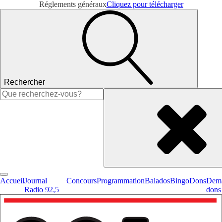
Réglements généraux
Cliquez pour télécharger
Rechercher
Rechercher :
Accueil
Journal
Concours
Programmation
Balados
Bingo
Dons
Dema
Radio 92,5
dons