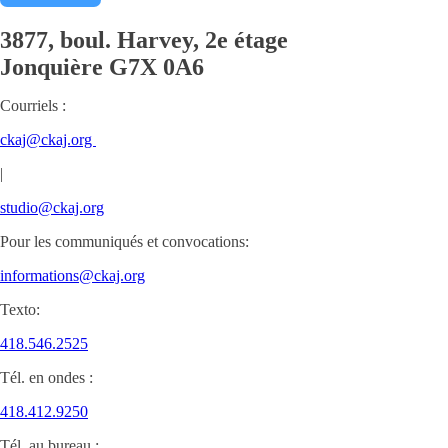
3877, boul. Harvey, 2e étage
Jonquière
G7X 0A6
Courriels :
ckaj@ckaj.org
|
studio@ckaj.org
Pour les communiqués et convocations:
informations@ckaj.org
Texto:
418.546.2525
Tél. en ondes :
418.412.9250
Tél. au bureau :