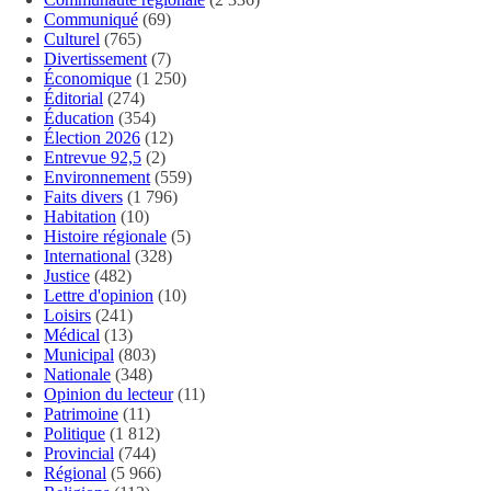
Communiqué
(69)
Culturel
(765)
Divertissement
(7)
Économique
(1 250)
Éditorial
(274)
Éducation
(354)
Élection 2026
(12)
Entrevue 92,5
(2)
Environnement
(559)
Faits divers
(1 796)
Habitation
(10)
Histoire régionale
(5)
International
(328)
Justice
(482)
Lettre d'opinion
(10)
Loisirs
(241)
Médical
(13)
Municipal
(803)
Nationale
(348)
Opinion du lecteur
(11)
Patrimoine
(11)
Politique
(1 812)
Provincial
(744)
Régional
(5 966)