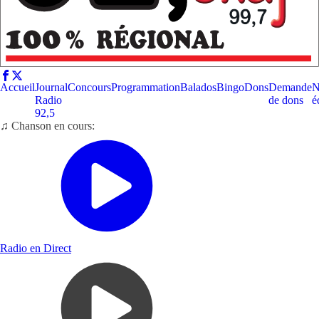
Accueil
Journal
Concours
Programmation
Balados
Bingo
Dons
Demande
N
Radio
de dons
é
92,5
♫ Chanson en cours:
Radio en Direct