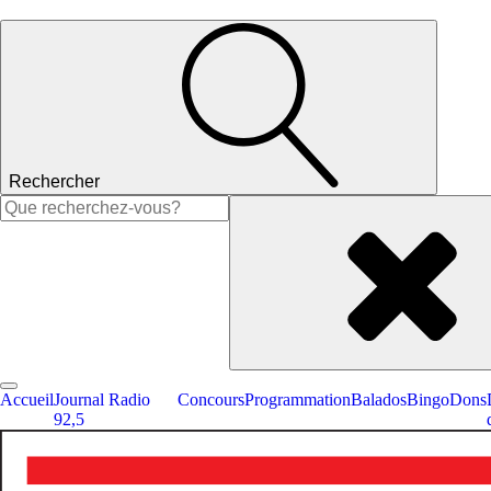
Rechercher
Rechercher :
Accueil
Journal Radio
Concours
Programmation
Balados
Bingo
Dons
92,5