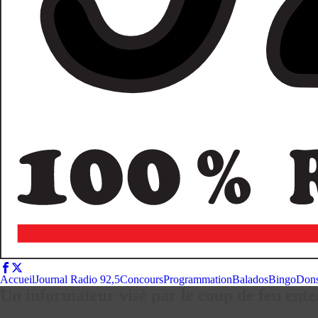
Accueil
Journal Radio 92,5
Concours
Programmation
Balados
Bingo
Don
Un informateur visé par le coup de feu e