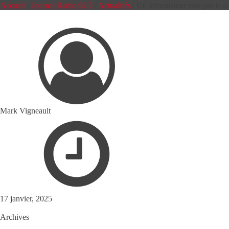
Accueil
/
Journal Radio 92,5
/
Actualités
/
Un informateur visé par le
Mark Vigneault
17 janvier, 2025
Archives