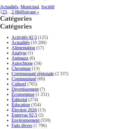
Actualités
,
Municipal
,
Société
1
2
3
…
2 084
Suivant »
Catégories
Catégories
Activités 92,5
(125)
Actualités
(10 206)
Alimentation
(17)
Analyse
(1)
Animaux
(6)
Autochtone
(34)
Chronique
(13)
Communauté régionale
(2 337)
Communiqué
(69)
Culturel
(765)
Divertissement
(7)
Économique
(1 251)
Éditorial
(274)
Éducation
(354)
Élection 2026
(13)
Entrevue 92,5
(2)
Environnement
(559)
Faits divers
(1 796)