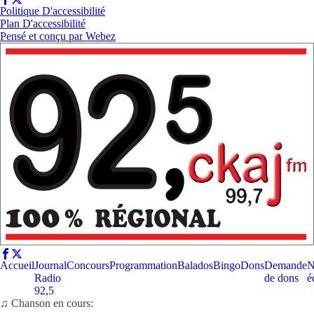
Politique D'accessibilité
Plan D'accessibilité
Pensé et conçu par
Webez
Accueil
Journal
Concours
Programmation
Balados
Bingo
Dons
Demande
N
Radio
de dons
é
92,5
♫ Chanson en cours: