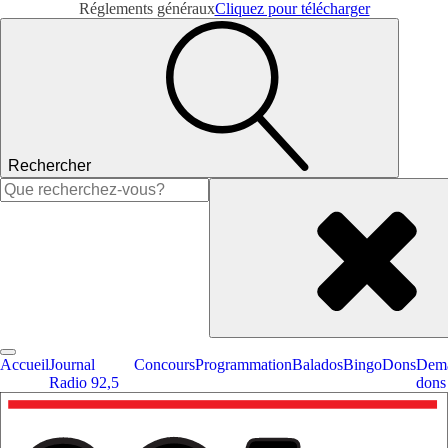
Réglements généraux
Cliquez pour télécharger
Rechercher
Rechercher :
Accueil
Journal
Concours
Programmation
Balados
Bingo
Dons
Dema
Radio 92,5
dons