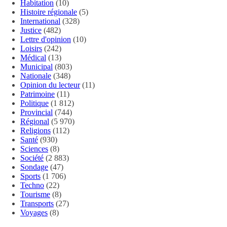
Habitation
(10)
Histoire régionale
(5)
International
(328)
Justice
(482)
Lettre d'opinion
(10)
Loisirs
(242)
Médical
(13)
Municipal
(803)
Nationale
(348)
Opinion du lecteur
(11)
Patrimoine
(11)
Politique
(1 812)
Provincial
(744)
Régional
(5 970)
Religions
(112)
Santé
(930)
Sciences
(8)
Société
(2 883)
Sondage
(47)
Sports
(1 706)
Techno
(22)
Tourisme
(8)
Transports
(27)
Voyages
(8)