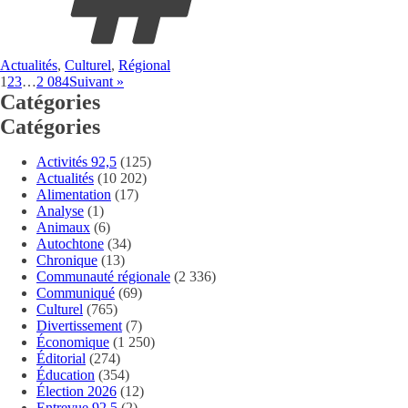
Actualités
,
Culturel
,
Régional
1
2
3
…
2 084
Suivant »
Catégories
Catégories
Activités 92,5
(125)
Actualités
(10 202)
Alimentation
(17)
Analyse
(1)
Animaux
(6)
Autochtone
(34)
Chronique
(13)
Communauté régionale
(2 336)
Communiqué
(69)
Culturel
(765)
Divertissement
(7)
Économique
(1 250)
Éditorial
(274)
Éducation
(354)
Élection 2026
(12)
Entrevue 92,5
(2)