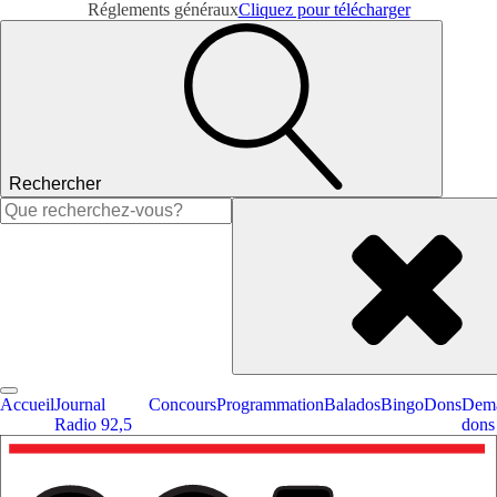
Réglements généraux
Cliquez pour télécharger
Rechercher
Rechercher :
Accueil
Journal
Concours
Programmation
Balados
Bingo
Dons
Dema
Radio 92,5
dons