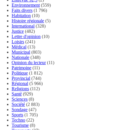
Environnement
(559)
Faits divers
(1 796)
Habitation
(10)
Histoire régionale
(5)
International
(328)
Justice
(482)
Lettre d'opinion
(10)
Loisirs
(241)
Médical
(13)
Municipal
(803)
Nationale
(348)
Opinion du lecteur
(11)
Patrimoine
(11)
Politique
(1 812)
Provincial
(744)
Régional
(5 966)
Religions
(112)
Santé
(929)
Sciences
(8)
Société
(2 883)
Sondage
(47)
Sports
(1 705)
Techno
(22)
Tourisme
(8)