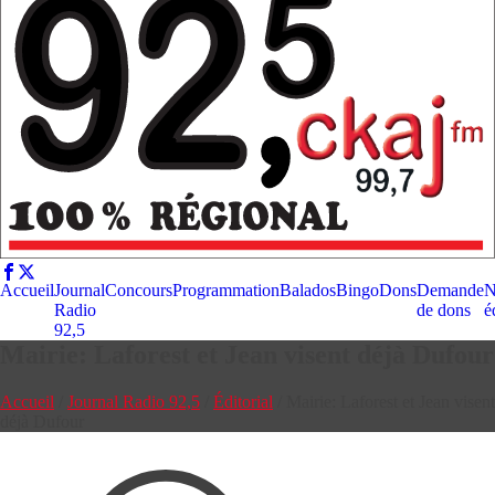
Accueil
Journal
Concours
Programmation
Balados
Bingo
Dons
Demande
N
Radio
de dons
é
92,5
Mairie: Laforest et Jean visent déjà Dufour
Accueil
/
Journal Radio 92,5
/
Éditorial
/
Mairie: Laforest et Jean visent
déjà Dufour