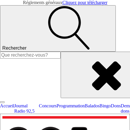
Réglements généraux
Cliquez pour télécharger
Rechercher
Rechercher :
Accueil
Journal
Concours
Programmation
Balados
Bingo
Dons
Dema
Radio 92,5
dons