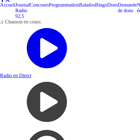
Accueil
Journal
Concours
Programmation
Balados
Bingo
Dons
Demande
N
Radio
de dons
é
92,5
♫ Chanson en cours:
Radio en Direct