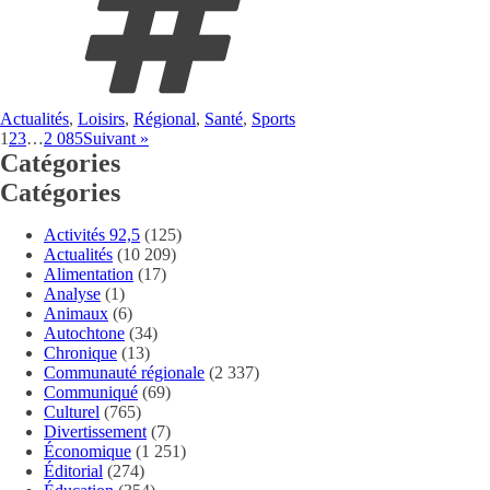
Actualités
,
Loisirs
,
Régional
,
Santé
,
Sports
1
2
3
…
2 085
Suivant »
Catégories
Catégories
Activités 92,5
(125)
Actualités
(10 209)
Alimentation
(17)
Analyse
(1)
Animaux
(6)
Autochtone
(34)
Chronique
(13)
Communauté régionale
(2 337)
Communiqué
(69)
Culturel
(765)
Divertissement
(7)
Économique
(1 251)
Éditorial
(274)