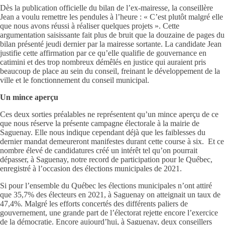
Dès la publication officielle du bilan de l’ex-mairesse, la conseillère
Jean a voulu remettre les pendules à l’heure : « C’est plutôt malgré elle
que nous avons réussi à réaliser quelques projets ». Cette
argumentation saisissante fait plus de bruit que la douzaine de pages du
bilan présenté jeudi dernier par la mairesse sortante. La candidate Jean
justifie cette affirmation par ce qu’elle qualifie de gouvernance en
catimini et des trop nombreux démêlés en justice qui auraient pris
beaucoup de place au sein du conseil, freinant le développement de la
ville et le fonctionnement du conseil municipal.
Un mince aperçu
Ces deux sorties préalables ne représentent qu’un mince aperçu de ce
que nous réserve la présente campagne électorale à la mairie de
Saguenay. Elle nous indique cependant déjà que les faiblesses du
dernier mandat demeureront manifestes durant cette course à six. Et ce
nombre élevé de candidatures créé un intérêt tel qu’on pourrait
dépasser, à Saguenay, notre record de participation pour le Québec,
enregistré à l’occasion des élections municipales de 2021.
Si pour l’ensemble du Québec les élections municipales n’ont attiré
que 35,7% des électeurs en 2021, à Saguenay on atteignait un taux de
47,4%. Malgré les efforts concertés des différents paliers de
gouvernement, une grande part de l’électorat rejette encore l’exercice
de la démocratie. Encore aujourd’hui, à Saguenay, deux conseillers