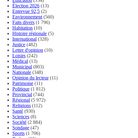
Éducation
(354)
Élection 2026
(13)
Entrevue 92,5
(2)
Environnement
(560)
Faits divers
(1 796)
Habitation
(10)
Histoire régionale
(5)
International
(328)
Justice
(482)
Lettre d'opinion
(10)
Loisirs
(242)
Médical
(13)
Municipal
(803)
Nationale
(348)
Opinion du lecteur
(11)
Patrimoine
(11)
Politique
(1 812)
Provincial
(744)
Régional
(5 972)
Religions
(112)
Santé
(930)
Sciences
(8)
Société
(2 884)
Sondage
(47)
Sports
(1 706)