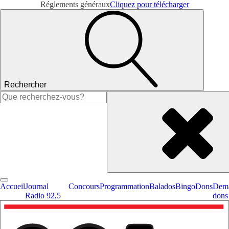
Réglements généraux
Cliquez pour télécharger
Rechercher
Rechercher :
Accueil
Journal
Concours
Programmation
Balados
Bingo
Dons
Dema
Radio 92,5
dons