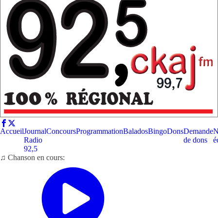
Accueil
Journal
Concours
Programmation
Balados
Bingo
Dons
Demande
N
Radio
de dons
é
92,5
♫ Chanson en cours: