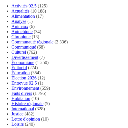
Activités 92,5
(125)
Actualités
(10 188)
Alimentation
(17)
Analyse
(1)
Animaux
(6)
Autochtone
(34)
Chronique
(13)
Communauté régionale
(2 336)
Communiqué
(68)
Culturel
(762)
Divertissement
(7)
Économique
(1 250)
Éditorial
(274)
Éducation
(354)
Élection 2026
(12)
Entrevue 92,5
(1)
Environnement
(559)
Faits divers
(1 795)
Habitation
(10)
Histoire régionale
(5)
International
(328)
Justice
(482)
Lettre d'opinion
(10)
Loisirs
(240)