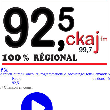
Accueil
Journal
Concours
Programmation
Balados
Bingo
Dons
Demande
N
Radio
de dons
é
92,5
♫ Chanson en cours: