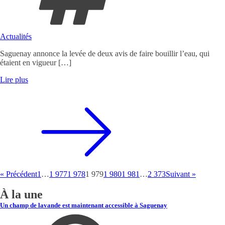
Actualités
Saguenay annonce la levée de deux avis de faire bouillir l’eau, qui
étaient en vigueur […]
Lire plus
« Précédent
1
…
1 977
1 978
1 979
1 980
1 981
…
2 373
Suivant »
À la une
Un champ de lavande est maintenant accessible à Saguenay