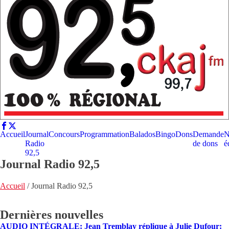
Accueil
Journal
Concours
Programmation
Balados
Bingo
Dons
Demande
N
Radio
de dons
é
92,5
Journal Radio 92,5
Accueil
/
Journal Radio 92,5
Dernières nouvelles
AUDIO INTÉGRALE: Jean Tremblay réplique à Julie Dufour: