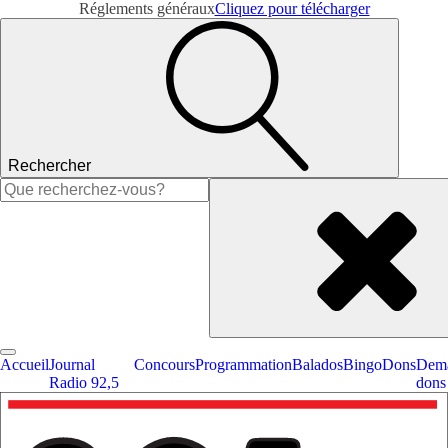
Réglements généraux
Cliquez pour télécharger
Rechercher
Rechercher :
Accueil
Journal
Concours
Programmation
Balados
Bingo
Dons
Dema
Radio 92,5
dons